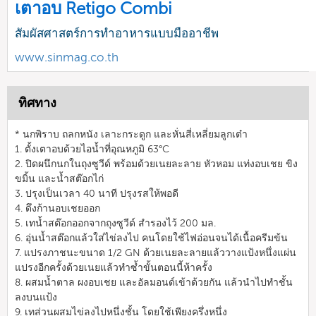
เตาอบ Retigo Combi
สัมผัสศาสตร์การทำอาหารแบบมืออาชีพ
www.sinmag.co.th
ทิศทาง
* นกพิราบ ถลกหนัง เลาะกระดูก และหั่นสี่เหลี่ยมลูกเต๋า
1. ตั้งเตาอบด้วยไอน้ำที่อุณหภูมิ 63°C
2. ปิดผนึกนกในถุงซูวีด์ พร้อมด้วยเนยละลาย หัวหอม แท่งอบเชย ขิง
ขมิ้น และน้ำสต๊อกไก่
3. ปรุงเป็นเวลา 40 นาที ปรุงรสให้พอดี
4. ดึงก้านอบเชยออก
5. เทน้ำสต๊อกออกจากถุงซูวีด์ สำรองไว้ 200 มล.
6. อุ่นน้ำสต๊อกแล้วใส่ไข่ลงไป คนโดยใช้ไฟอ่อนจนได้เนื้อครีมข้น
7. แปรงภาชนะขนาด 1/2 GN ด้วยเนยละลายแล้ววางแป้งหนึ่งแผ่น
แปรงอีกครั้งด้วยเนยแล้วทำซ้ำขั้นตอนนี้ห้าครั้ง
8. ผสมน้ำตาล ผงอบเชย และอัลมอนด์เข้าด้วยกัน แล้วนำไปทำชั้น
ลงบนแป้ง
9. เทส่วนผสมไข่ลงไปหนึ่งชั้น โดยใช้เพียงครึ่งหนึ่ง