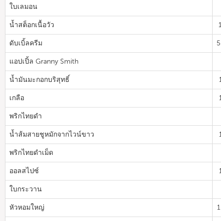
ใบเลมอน
น้ำสต็อกเนื้อวัว
ดับเบิ้ลครีม
5
แอปเปิ้ล Granny Smith
น้ำมันมะกอกบริสุทธิ์
เกลือ
พริกไทยดำ
น้ำส้มสายชูหมักจากไวน์ขาว
พริกไทยดำเม็ด
ออลสไปซ์
ใบกระวาน
หัวหอมใหญ่
1