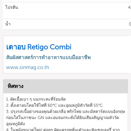
โปรตีน
4
น้ำ
0
เตาอบ Retigo Combi
สัมผัสศาสตร์การทำอาหารแบบมืออาชีพ
www.sinmag.co.th
ทิศทาง
1. ผัดเนื้อเบา ๆ บนกระทะที่ร้อนจัด
2. ตั้งเตาอบโดยใช้ไฟที่ 60°C และอุณหภูมิหัววัดที่ 55°C
3. ปรุงรสเนื้อย่างของคุณด้วยเกลือ พริกไทย และมัสตาร์ดแบบอังกฤษ
ก่อนใส่ในภาชนะ GN และอบจนกระทั่งได้ยินเสียงสัญญาณหัววัด
อุณหภูมิดัง
4. ในหม้อขนาดใหญ่ ค่อยๆ ผัดแครอทหั่นเต๋าและหังเซอเลอรี่ จาก