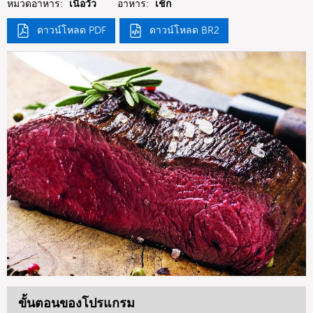
หมวดอาหาร:
เนื้อวัว
อาหาร:
เช็ก
ดาวน์โหลด PDF
ดาวน์โหลด BR2
ขั้นตอนของโปรแกรม