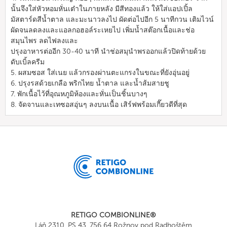
นั้นจึงใส่หัวหอมหั่นเต๋าในภายหลัง มีสีทองแล้ว ให้ใส่แอปเปิ้ล
มัสตาร์ดสีน้ำตาล และมะนาวลงไป ผัดต่อไปอีก 5 นาทีกวน เติมไวน์
ผัดจนลดลงและแอลกอฮอล์ระเหยไป เพิ่มน้ำสต๊อกเนื้อและช่อ
สมุนไพร ลดไฟลงและ
ปรุงอาหารต่ออีก 30-40 นาที นำช่อสมุนำพรออกแล้วปิดท้ายด้วย
ดับเบิ้ลครีม
5. ผสมซอส ใส่เนย แล้วกรองผ่านตะแกรงในขณะที่ยังอุ่นอยู่
6. ปรุงรสด้วยเกลือ พริกไทย น้ำตาล และน้ำส้มสายชู
7. พักเนื้อไว้ที่อุณหภูมิห้องและหั่นเป็นชิ้นบางๆ
8. จัดจานและเทซอสอุ่นๆ ลงบนเนื้อ เสิร์ฟพร้อมเกี๊ยวดีที่สุด
RETIGO COMBIONLINE®
Láň 2310, PS 43, 756 64 Rožnov pod Radhoštěm