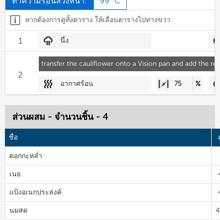
ทำความร้อนล่วงหน้า:
99 °C
หากต้องการดูทั้งตาราง ให้เลื่อนตารางไปทางขวา
1
นึ่ง
transfer the cauliflower onto a Vision pan and add the re
2
อากาศร้อน
75
%
ส่วนผสม - จำนวนชิ้น - 4
ชื่อ
ดอกกะหล่ำ
เนย
แป้งอเนกประสงค์
นมสด
4