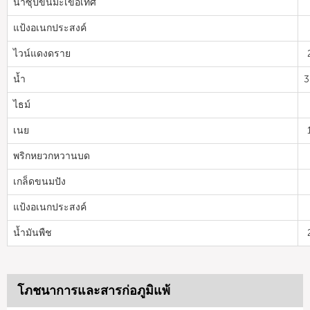
น้ำซุปข้นมะเขือเทศ
แป้งอเนกประสงค์
ไวน์แดงดราย
น้ำ
3
ไธม์
เนย
พริกหยวกหวานบด
เกล็ดขนมปัง
แป้งอเนกประสงค์
น้ำมันพืช
โภชนาการและสารก่อภูมิแพ้