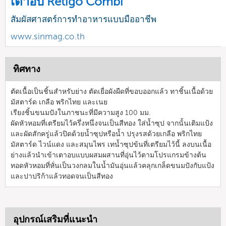
เตาอบ Retigo Combi
สัมผัสศาสตร์การทำอาหารแบบมืออาชีพ
www.sinmag.co.th
ทิศทาง
ตัดเนื้อเป็นชิ้นสำหรับย่าง ตัดเยื่อผังผืดที่ขอบออกแล้ว ทาชิ้นเนื้อด้วย
มัสตาร์ด เกลือ พริกไทย และเนย
เรียงชิ้นขนมปังในภาชนะที่มีความสูง 100 มม.
ผัดหัวหอมที่เตรียมไว้ครึ่งหนึ่งจนเป็นสีทอง ใส่น้ำซุป จากนั้นเติมแป้ง
และผัดสักครู่แล้วปิดด้วยน้ำซุปหรือน้ำ ปรุงรสด้วยเกลือ พริกไทย
มัสตาร์ด ไวน์แดง และสมุนไพร เทน้ำซุปข้นที่เตรียมไว้นี้ ลงบนเนื้อ
ย่างแล้วนำเข้าเตาอบแบบผสมผสานที่อุ่นไว้ตามโปรแกรมข้างต้น
ทอดหัวหอมที่หั่นเป็นวงกลมในน้ำมันอุ่นแล้วคลุกเกล็ดขนมปังกับแป้ง
และปาปริก้าแล้วทอดจนเป็นสีทอง
อุปกรณ์เสริมที่แนะนำ