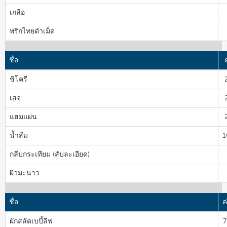
เกลือ
พริกไทยดำเม็ด
ชื่อ
ชิโครี
เสจ
แฮมแผ่น
น้ำส้ม
1
กลีบกระเทียม (สับละเอียด)
ผิวมะนาว
ชื่อ
ค
ผักสลัดเบบี้ลีฟ
7