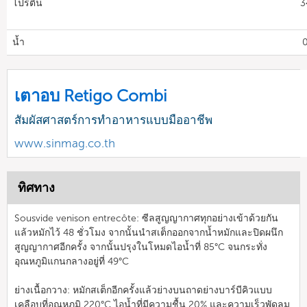
โปรตีน
3
น้ำ
0
เตาอบ Retigo Combi
สัมผัสศาสตร์การทำอาหารแบบมืออาชีพ
www.sinmag.co.th
ทิศทาง
Sousvide venison entrecôte: ซีลสูญญากาศทุกอย่างเข้าด้วยกัน
แล้วหมักไว้ 48 ชั่วโมง จากนั้นนำสเต็กออกจากน้ำหมักและปิดผนึก
สูญญากาศอีกครั้ง จากนั้นปรุงในโหมดไอน้ำที่ 85°C จนกระทั่ง
อุณหภูมิแกนกลางอยู่ที่ 49°C
ย่างเนื้อกวาง: หมักสเต็กอีกครั้งแล้วย่างบนถาดย่างบาร์บีคิวแบบ
เคลือบที่อุณหภูมิ 220°C ไอน้ำที่มีความชื้น 20% และความเร็วพัดลม