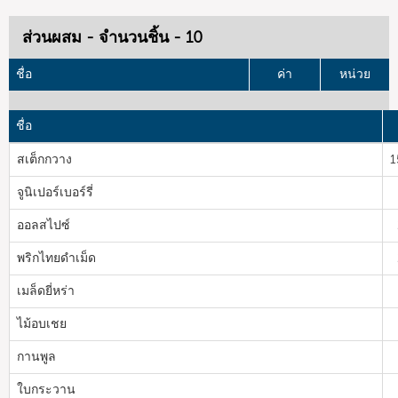
ส่วนผสม - จำนวนชิ้น - 10
ชื่อ
ค่า
หน่วย
ชื่อ
สเต็กกวาง
1
จูนิเปอร์เบอร์รี่
ออลสไปซ์
พริกไทยดำเม็ด
เมล็ดยี่หร่า
ไม้อบเชย
กานพูล
ใบกระวาน