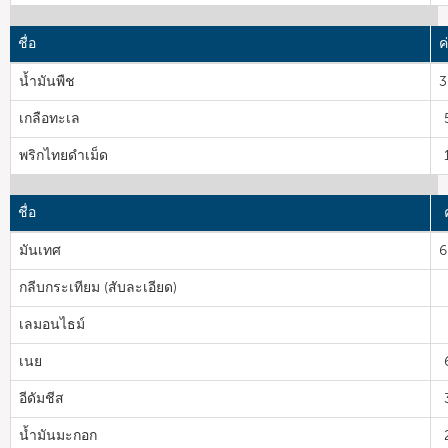
ชื่อ
ค
น้ำมันพืช
3
เกลือทะเล
พริกไทยดำเม็ด
ชื่อ
มันเทศ
6
กลีบกระเทียม (สับละเอียด)
เลมอนไธม์
เนย
อีดัมชีส
น้ำมันมะกอก