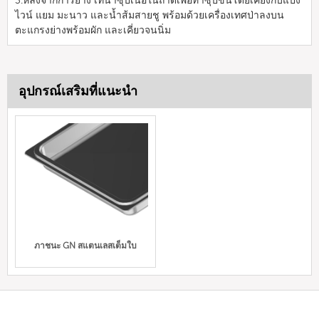
3.หลังจากการย่าง เทน้ำซุปเนื้อในถาดเพื่อทำซุปข้นโดยเคี่ยงกับแป้ง
ไวน์ แยม มะนาว และน้ำส้มสายชู พร้อมด้วยเครื่องเทศป่าลงบน
ตะแกรงย่างพร้อมผัก และเคี่ยวจนนิ่ม
อุปกรณ์เสริมที่แนะนำ
ภาชนะ GN สแตนเลสเต็มใบ