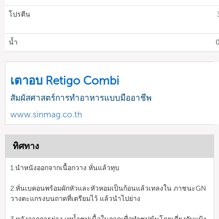
โปรตีน
น้ำ
0
เตาอบ Retigo Combi
สัมผัสศาสตร์การทำอาหารแบบมืออาชีพ
www.sinmag.co.th
ทิศทาง
1.นำหนังออกจากเนื้อกวาง หั่นแล้วทุบ
2.หั่นเบคอนพร้อมผักหัวและหัวหอมเป็นก้อนแล้วเทลงใน ภาชนะGN
วางตะแกรงบนถาดที่เตรียมไว้ แล้วนำไปย่าง