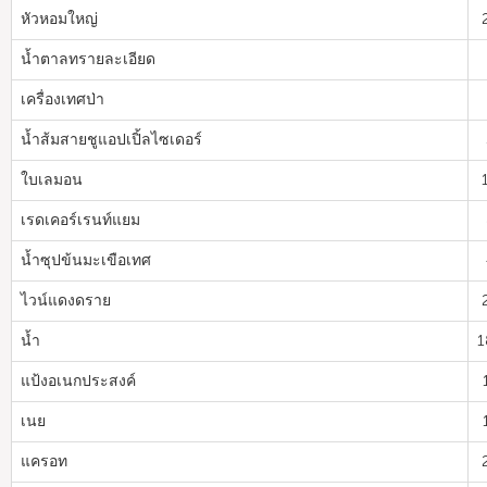
หัวหอมใหญ่
น้ำตาลทรายละเอียด
เครื่องเทศป่า
น้ำส้มสายชูแอปเปิ้ลไซเดอร์
ใบเลมอน
เรดเคอร์เรนท์แยม
น้ำซุปข้นมะเขือเทศ
ไวน์แดงดราย
น้ำ
1
แป้งอเนกประสงค์
เนย
แครอท