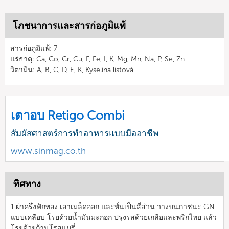
โภชนาการและสารก่อภูมิแพ้
สารก่อภูมิแพ้: 7
แร่ธาตุ: Ca, Co, Cr, Cu, F, Fe, I, K, Mg, Mn, Na, P, Se, Zn
วิตามิน: A, B, C, D, E, K, Kyselina listová
เตาอบ Retigo Combi
สัมผัสศาสตร์การทำอาหารแบบมืออาชีพ
www.sinmag.co.th
ทิศทาง
1.ผ่าครึ่งฟักทอง เอาเมล็ดออก และหั่นเป็นสี่ส่วน วางบนภาชนะ GN
แบบเคลือบ โรยด้วยน้ำมันมะกอก ปรุงรสด้วยเกลือและพริกไทย แล้ว
โรยด้วยก้านโรสแมรี่