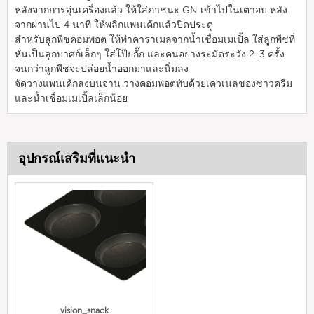
หลังจากการอุ่นเครื่องแล้ว ให้ใส่ภาชนะ GN เข้าไปในเตาอบ หลัง
จากผ่านไป 4 นาที ให้พลิกแพนเค้กแล้วปิดประตู
สำหรับลูกพีชคอมพอต ให้ทำคาราเมลจากน้ำเชื่อมเมเปิ้ล ใส่ลูกพีชที่
หั่นเป็นลูกบาศก์เล็กๆ ใส่โป๊ยกั๊ก และคนอย่างระมัดระวัง 2-3 ครั้ง
จนกว่าลูกพีชจะปล่อยน้ำออกมาและนิ่มลง
จัดวางแพนเค้กลงบนจาน วางคอมพอตทับด้วยเควเนลของซาวครีม
และน้ำเชื่อมเมเปิ้ลเล็กน้อย
อุปกรณ์เสริมที่แนะนำ
vision_snack