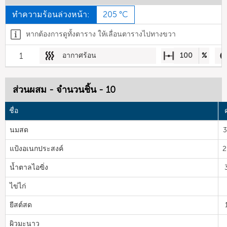
ทำความร้อนล่วงหน้า:
205 °C
หากต้องการดูทั้งตาราง ให้เลื่อนตารางไปทางขวา
1
อากาศร้อน
100
%
ส่วนผสม - จำนวนชิ้น - 10
ชื่อ
นมสด
3
แป้งอเนกประสงค์
2
น้ำตาลไอฃิ่ง
ไข่ไก่
ยีสต์สด
ผิวมะนาว