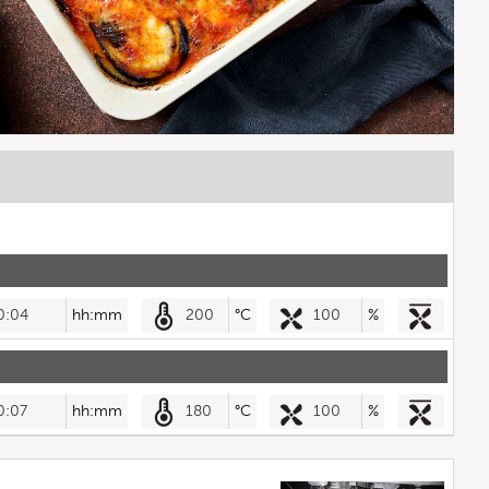
0:04
hh:mm
200
°C
100
%
0:07
hh:mm
180
°C
100
%