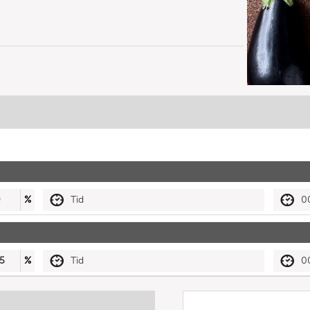
0
%
Tid
0
5
%
Tid
0