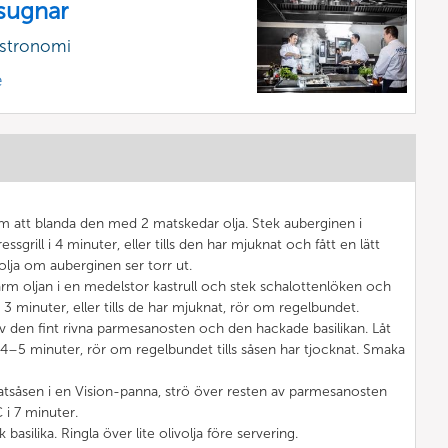
sugnar
astronomi
e
 att blanda den med 2 matskedar olja. Stek auberginen i
rill i 4 minuter, eller tills den har mjuknat och fått en lätt
ra olja om auberginen ser torr ut.
ärm oljan i en medelstor kastrull och stek schalottenlöken och
3 minuter, eller tills de har mjuknat, rör om regelbundet.
 av den fint rivna parmesanosten och den hackade basilikan. Låt
4–5 minuter, rör om regelbundet tills såsen har tjocknat. Smaka
tsåsen i en Vision-panna, strö över resten av parmesanosten
 i 7 minuter.
basilika. Ringla över lite olivolja före servering.