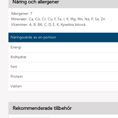
Näring och allergener
Allergener: 7
Mineraler: Ca, Co, Cr, Cu, F, Fe, I, K, Mg, Mn, Na, P, Se, Zn
Vitaminer: A, B, B6, C, D, E, K, Kyselina listová
Näringsvärde av en portion
Energi
Kolhydrat
Fett
Protein
Vatten
Rekommenderade tillbehör