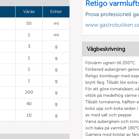
Retigo varmluft
Värde
Enhet
Prova professionell g
50
ml
www.gastrobutiken.s
1
ml
3
g
Vägbeskrivning
1
g
Förvärm ugnen till 200°C.
1
g
Förbered auberginen genom
Retigo kombiugn med expressg
1
g
brynt färg. Tillsätt lite ext
För att göra tomatsåsen, v
200
g
vitlök på medelhög värme i 
Tillsätt tomaterna, hälften
40
g
koka upp och koka sedan i 
av med salt och peppar.
10
g
Varva auberginen och toma
och baka på varmluft 180°C
Garnera med kvistar av färsk 