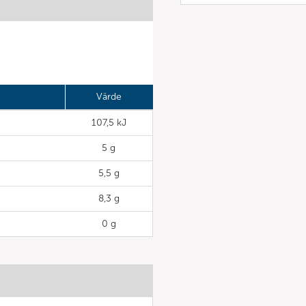
Värde
107,5 kJ
5 g
5,5 g
8,3 g
0 g