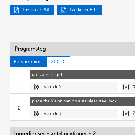
Ladda ner PDF
Ladda ner BR2
Programsteg
Förvärmning:
200 °C
use express grill
1
Varm luft
place the Vision pan on a stainless steel rack
2
Varm luft
7
Ingredienser - antal portioner - 2