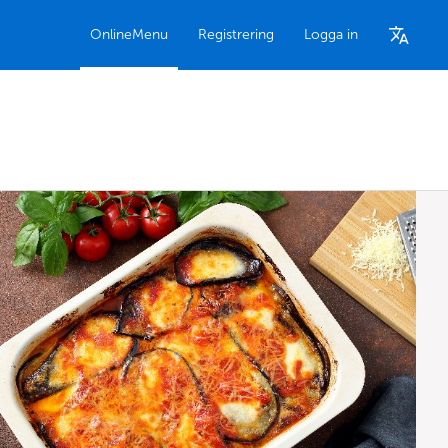
OnlineMenu
Registrering
Logga in