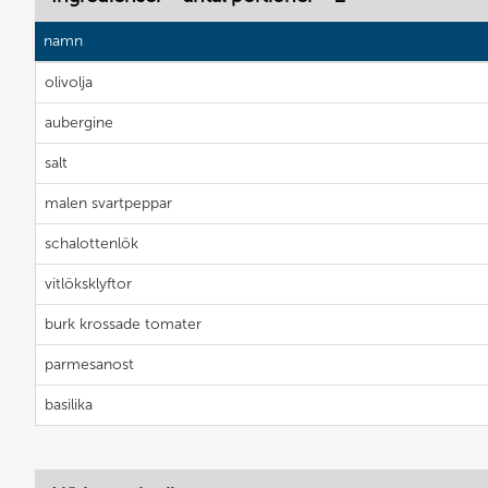
namn
olivolja
aubergine
salt
malen svartpeppar
schalottenlök
vitlöksklyftor
burk krossade tomater
parmesanost
basilika