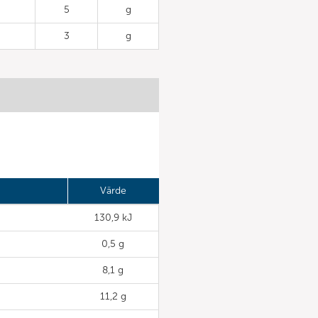
5
g
3
g
Värde
130,9 kJ
0,5 g
8,1 g
11,2 g