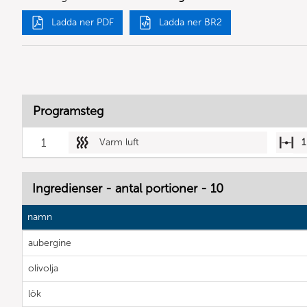
Ladda ner PDF
Ladda ner BR2
Programsteg
1
Varm luft
1
Ingredienser - antal portioner - 10
namn
aubergine
olivolja
lök