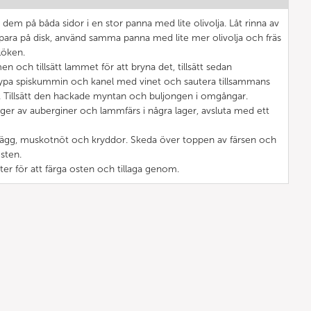
dem på båda sidor i en stor panna med lite olivolja. Låt rinna av
spara på disk, använd samma panna med lite mer olivolja och fräs
löken.
n och tillsätt lammet för att bryna det, tillsätt sedan
 nypa spiskummin och kanel med vinet och sautera tillsammans
a. Tillsätt den hackade myntan och buljongen i omgångar.
ager av auberginer och lammfärs i några lager, avsluta med ett
 ägg, muskotnöt och kryddor. Skeda över toppen av färsen och
sten.
ter för att färga osten och tillaga genom.