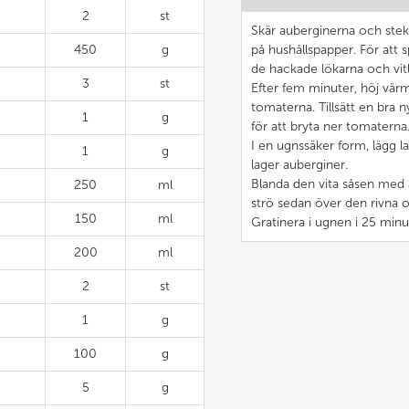
2
st
Skär auberginerna och stek 
450
g
på hushållspapper. För att 
de hackade lökarna och vit
3
st
Efter fem minuter, höj värme
tomaterna. Tillsätt en bra
1
g
för att bryta ner tomatern
I en ugnssäker form, lägg l
1
g
lager auberginer.
Blanda den vita såsen med
250
ml
strö sedan över den rivna o
150
ml
Gratinera i ugnen i 25 minu
200
ml
2
st
1
g
100
g
5
g