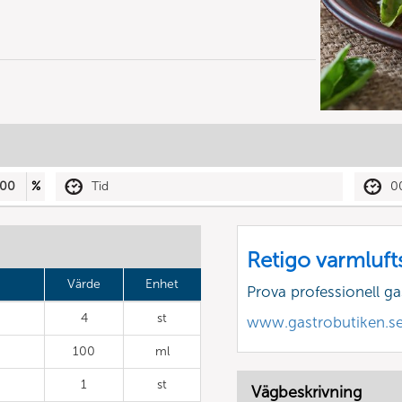
00
%
Tid
0
Retigo varmluft
Värde
Enhet
Prova professionell g
4
st
www.gastrobutiken.s
100
ml
1
st
Vägbeskrivning