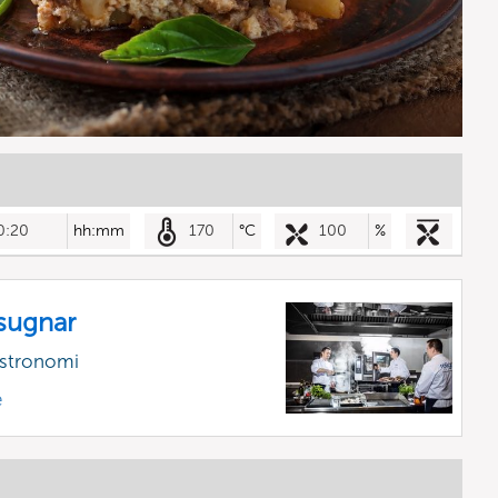
0:20
hh:mm
170
°C
100
%
sugnar
astronomi
e