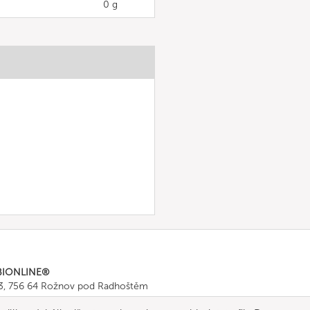
0 g
BIONLINE®
43, 756 64 Rožnov pod Radhoštěm
665 511
, Fax: +420 571 665 554