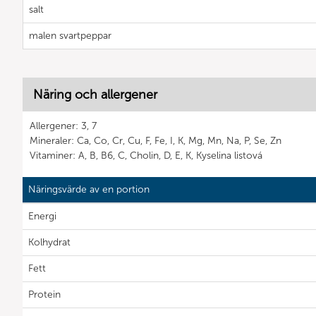
salt
malen svartpeppar
Näring och allergener
Allergener: 3, 7
Mineraler: Ca, Co, Cr, Cu, F, Fe, I, K, Mg, Mn, Na, P, Se, Zn
Vitaminer: A, B, B6, C, Cholin, D, E, K, Kyselina listová
Näringsvärde av en portion
Energi
Kolhydrat
Fett
Protein