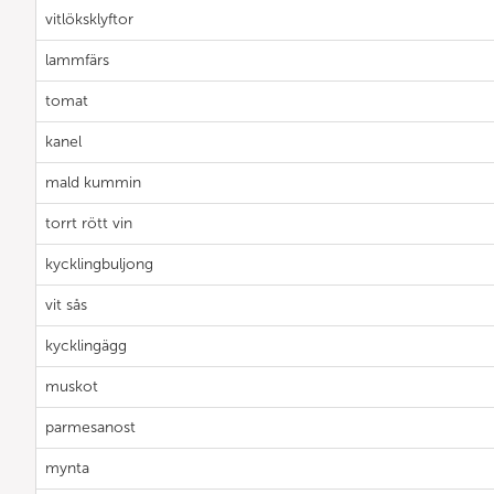
vitlöksklyftor
lammfärs
tomat
kanel
mald kummin
torrt rött vin
kycklingbuljong
vit sås
kycklingägg
muskot
parmesanost
mynta