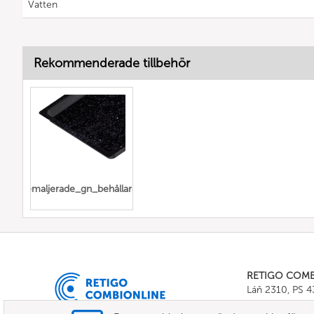
Vatten
Rekommenderade tillbehör
emaljerade_gn_behållare
RETIGO COM
Láň 2310, PS 
Tel.:
+420 571 