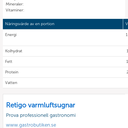
Mineraler:
Vitaminer:
Näringsvärde av en portion
V
Energi
1
Kolhydrat
Fett
1
Protein
Vatten
Retigo varmluftsugnar
Prova professionell gastronomi
www.gastrobutiken.se