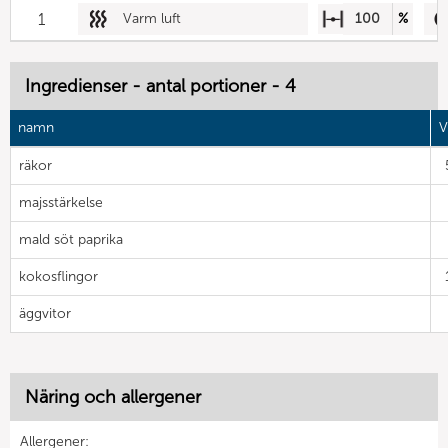
1
Varm luft
100
%
Ingredienser - antal portioner - 4
namn
V
räkor
majsstärkelse
mald söt paprika
kokosflingor
äggvitor
Näring och allergener
Allergener: