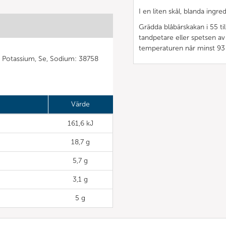
I en liten skål, blanda ingr
Grädda blåbärskakan i 55 ti
tandpetare eller spetsen av
temperaturen når minst 93 
 P, Potassium, Se, Sodium: 38758
Värde
161,6 kJ
18,7 g
5,7 g
3,1 g
5 g