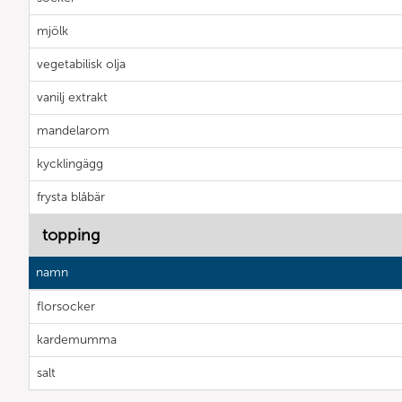
mjölk
vegetabilisk olja
vanilj extrakt
mandelarom
kycklingägg
frysta blåbär
topping
namn
florsocker
kardemumma
salt