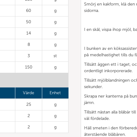
Smörj en kakform, klä den 
60
g
sidorna.
50
g
I en skål, vispa ihop mjöl,
14
g
8
g
I bunken av en köksassisten
på medelhastighet tills du 
3
st
Tillsätt äggen ett i taget, o
150
g
ordentligt inkorporerade.
Tillsätt mjölblandningen och
sekunder.
Värde
Enhet
Skrapa ner kanterna på bunk
jämn.
25
g
Tillsätt nästan alla blåbär ti
2
g
väl fördelade.
2
g
Häll smeten i den förbered
återstående blåbären.