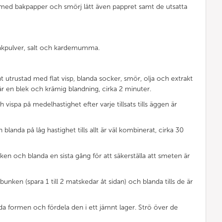
med bakpapper och smörj lätt även pappret samt de utsatta
 bakpulver, salt och kardemumma.
t utrustad med flat visp, blanda socker, smör, olja och extrakt
får en blek och krämig blandning, cirka 2 minuter.
ch vispa på medelhastighet efter varje tillsats tills äggen är
 blanda på låg hastighet tills allt är väl kombinerat, cirka 30
en och blanda en sista gång för att säkerställa att smeten är
ll bunken (spara 1 till 2 matskedar åt sidan) och blanda tills de är
da formen och fördela den i ett jämnt lager. Strö över de