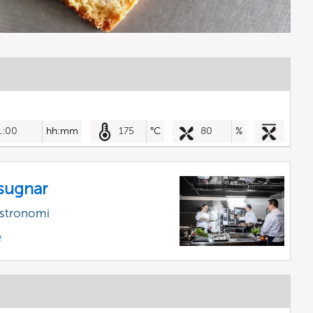
1:00
hh:mm
175
°C
80
%
sugnar
astronomi
e