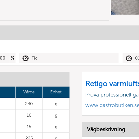
00
%
Tid
0
Retigo varmluft
Värde
Enhet
Prova professionell g
240
g
www.gastrobutiken.s
10
g
15
g
Vägbeskrivning
225
g