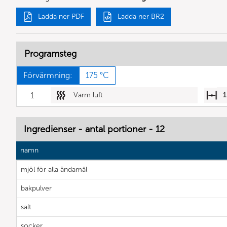
Ladda ner PDF
Ladda ner BR2
Programsteg
Förvärmning:
175 °C
1
Varm luft
1
Ingredienser - antal portioner - 12
namn
mjöl för alla ändamål
bakpulver
salt
socker