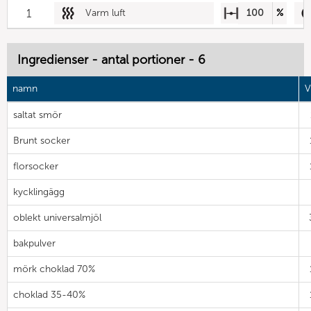
1
Varm luft
100
%
Ingredienser - antal portioner - 6
namn
V
saltat smör
Brunt socker
florsocker
kycklingägg
oblekt universalmjöl
bakpulver
mörk choklad 70%
choklad 35-40%