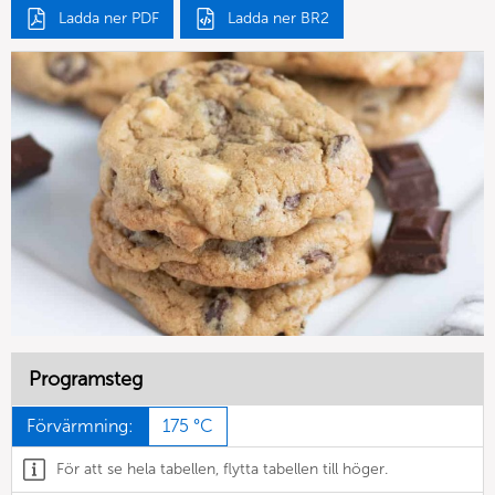
Ladda ner PDF
Ladda ner BR2
Programsteg
Förvärmning:
175 °C
För att se hela tabellen, flytta tabellen till höger.