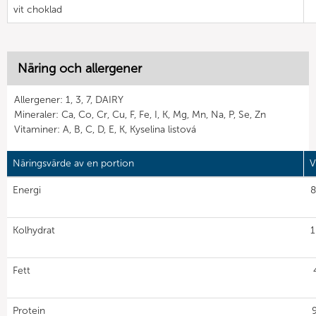
vit choklad
Näring och allergener
Allergener: 1, 3, 7, DAIRY
Mineraler: Ca, Co, Cr, Cu, F, Fe, I, K, Mg, Mn, Na, P, Se, Zn
Vitaminer: A, B, C, D, E, K, Kyselina listová
Näringsvärde av en portion
V
Energi
8
Kolhydrat
1
Fett
Protein
9