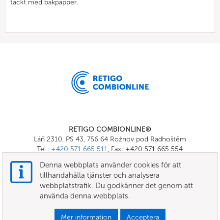
täckt med bakpapper.
RETIGO COMBIONLINE®
Láň 2310, PS 43, 756 64 Rožnov pod Radhoštěm
Tel.:
+420 571 665 511
, Fax: +420 571 665 554
E-mail:
info@combionline.com
Denna webbplats använder cookies för att
tillhandahålla tjänster och analysera
webbplatstrafik. Du godkänner det genom att
OnlineMenu
använda denna webbplats.
VILLKOR
Mer information
Acceptera