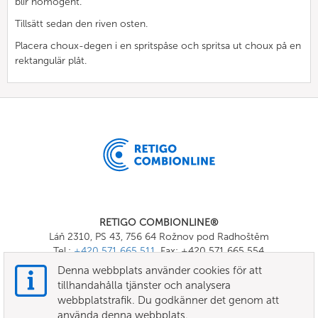
blir homogent.
Tillsätt sedan den riven osten.
Placera choux-degen i en spritspåse och spritsa ut choux på en
rektangulär plåt.
RETIGO COMBIONLINE®
Láň 2310, PS 43, 756 64 Rožnov pod Radhoštěm
Tel.:
+420 571 665 511
, Fax: +420 571 665 554
E-mail:
info@combionline.com
Denna webbplats använder cookies för att
tillhandahålla tjänster och analysera
webbplatstrafik. Du godkänner det genom att
OnlineMenu
använda denna webbplats.