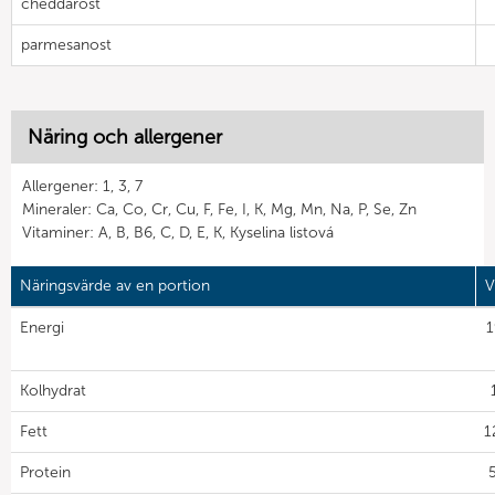
cheddarost
parmesanost
Näring och allergener
Allergener: 1, 3, 7
Mineraler: Ca, Co, Cr, Cu, F, Fe, I, K, Mg, Mn, Na, P, Se, Zn
Vitaminer: A, B, B6, C, D, E, K, Kyselina listová
Näringsvärde av en portion
V
Energi
1
Kolhydrat
Fett
1
Protein
5