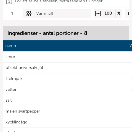
För att se hela tabellen, flytta tabellen till höger.
1
Varm luft
100
%
Ingredienser - antal portioner - 8
namn
V
smör
oblekt universalmjöl
Helmjölk
vatten
salt
malen svartpeppar
kycklingägg