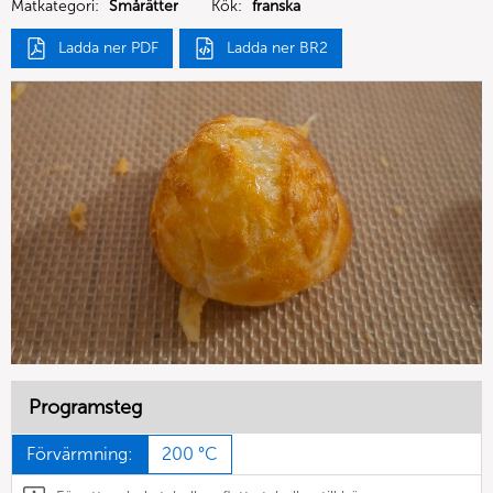
Matkategori:
Smårätter
Kök:
franska
Ladda ner PDF
Ladda ner BR2
Programsteg
Förvärmning:
200 °C