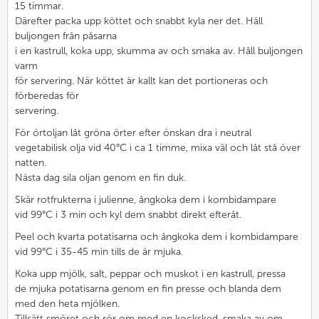
15 timmar.
Därefter packa upp köttet och snabbt kyla ner det. Häll
buljongen från påsarna
i en kastrull, koka upp, skumma av och smaka av. Håll buljongen
varm
för servering. När köttet är kallt kan det portioneras och
förberedas för
servering.
För örtoljan låt gröna örter efter önskan dra i neutral
vegetabilisk olja vid 40°C i ca 1 timme, mixa väl och låt stå över
natten.
Nästa dag sila oljan genom en fin duk.
Skär rotfrukterna i julienne, ångkoka dem i kombidampare
vid 99°C i 3 min och kyl dem snabbt direkt efteråt.
Peel och kvarta potatisarna och ångkoka dem i kombidampare
vid 99°C i 35-45 min tills de är mjuka.
Koka upp mjölk, salt, peppar och muskot i en kastrull, pressa
de mjuka potatisarna genom en fin presse och blanda dem
med den heta mjölken.
Tillsätt smöret och rör om med en kocksked, smaka av om