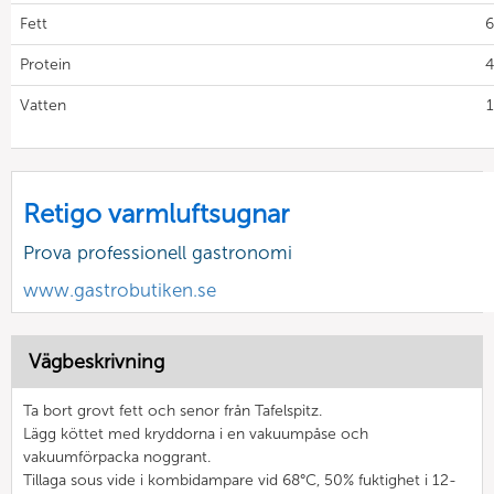
Fett
6
Protein
4
Vatten
1
Retigo varmluftsugnar
Prova professionell gastronomi
www.gastrobutiken.se
Vägbeskrivning
Ta bort grovt fett och senor från Tafelspitz.
Lägg köttet med kryddorna i en vakuumpåse och
vakuumförpacka noggrant.
Tillaga sous vide i kombidampare vid 68°C, 50% fuktighet i 12-