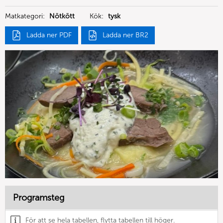
Deutschland GmbH
Matkategori:
Nötkött
Kök:
tysk
Ladda ner PDF
Ladda ner BR2
Programsteg
För att se hela tabellen, flytta tabellen till höger.