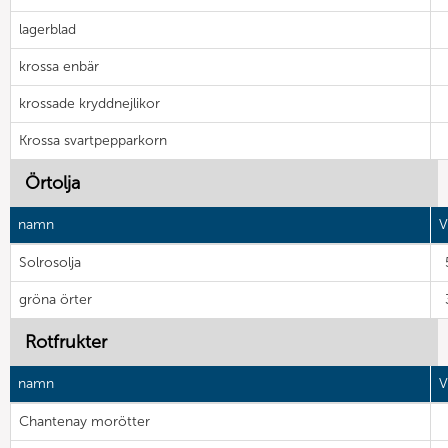
lagerblad
krossa enbär
krossade kryddnejlikor
Krossa svartpepparkorn
Örtolja
namn
V
Solrosolja
gröna örter
Rotfrukter
namn
V
Chantenay morötter