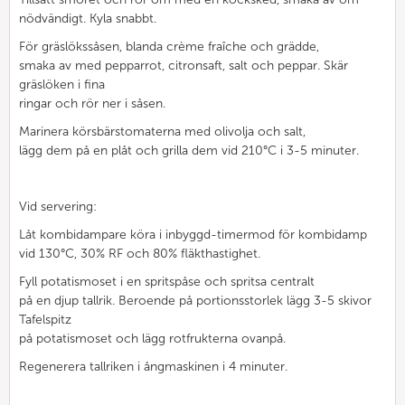
nödvändigt. Kyla snabbt.
För gräslökssåsen, blanda crème fraîche och grädde,
smaka av med pepparrot, citronsaft, salt och peppar. Skär
gräslöken i fina
ringar och rör ner i såsen.
Marinera körsbärstomaterna med olivolja och salt,
lägg dem på en plåt och grilla dem vid 210°C i 3-5 minuter.
Vid servering:
Låt kombidampare köra i inbyggd-timermod för kombidamp
vid 130°C, 30% RF och 80% fläkthastighet.
Fyll potatismoset i en spritspåse och spritsa centralt
på en djup tallrik. Beroende på portionsstorlek lägg 3-5 skivor
Tafelspitz
på potatismoset och lägg rotfrukterna ovanpå.
Regenerera tallriken i ångmaskinen i 4 minuter.