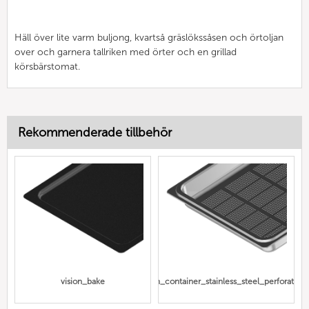
Häll över lite varm buljong, kvartså gräslökssåsen och örtoljan
over och garnera tallriken med örter och en grillad
körsbärstomat.
Rekommenderade tillbehör
vision_bake
Gn_container_stainless_steel_perforated