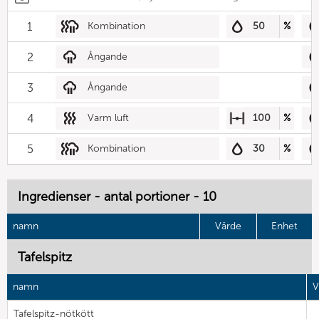
1
Kombination
50
%
2
Ångande
3
Ångande
4
Varm luft
100
%
5
Kombination
30
%
Ingredienser - antal portioner - 10
namn
Värde
Enhet
Tafelspitz
namn
V
Tafelspitz-nötkött