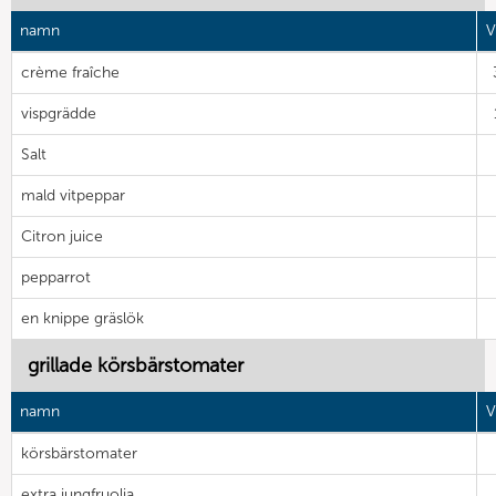
namn
V
crème fraîche
vispgrädde
Salt
mald vitpeppar
Citron juice
pepparrot
en knippe gräslök
grillade körsbärstomater
namn
V
körsbärstomater
extra jungfruolja