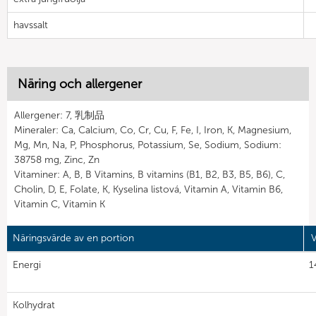
havssalt
Näring och allergener
Allergener: 7, 乳制品
Mineraler: Ca, Calcium, Co, Cr, Cu, F, Fe, I, Iron, K, Magnesium,
Mg, Mn, Na, P, Phosphorus, Potassium, Se, Sodium, Sodium:
38758 mg, Zinc, Zn
Vitaminer: A, B, B Vitamins, B vitamins (B1, B2, B3, B5, B6), C,
Cholin, D, E, Folate, K, Kyselina listová, Vitamin A, Vitamin B6,
Vitamin C, Vitamin K
Näringsvärde av en portion
V
Energi
1
Kolhydrat