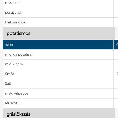
rotselleri
persiljerot
Hel purjolök
potatismos
namn
V
mjöliga potatisar
mjölk 3,5%
Smör
Salt
mald vitpeppar
Muskot
gräslökssås