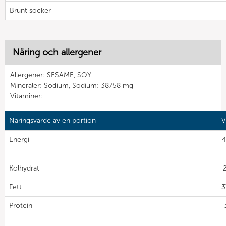
Brunt socker
Näring och allergener
Allergener: SESAME, SOY
Mineraler: Sodium, Sodium: 38758 mg
Vitaminer:
Näringsvärde av en portion
V
Energi
4
Kolhydrat
2
Fett
3
Protein