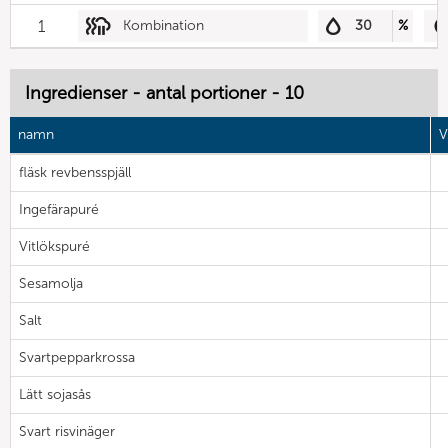
1
Kombination
30
%
Ingredienser - antal portioner - 10
namn
V
fläsk revbensspjäll
Ingefärapuré
Vitlökspuré
Sesamolja
Salt
Svartpepparkrossa
Lätt sojasås
Svart risvinäger