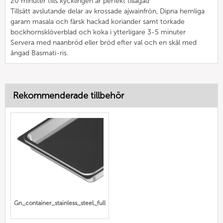
20 minuter tills kycklingen är perfekt tillagad
Tillsätt avslutande delar av krossade ajwainfrön, Dipna hemliga
garam masala och färsk hackad koriander samt torkade
bockhornsklöverblad och koka i ytterligare 3-5 minuter
Servera med naanbröd eller bröd efter val och en skål med
ångad Basmati-ris.
Rekommenderade tillbehör
Gn_container_stainless_steel_full