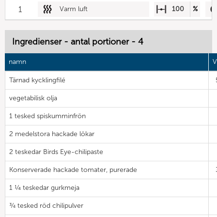
1
Varm luft
100
%
Ingredienser - antal portioner - 4
namn
V
Tärnad kycklingfilé
vegetabilisk olja
1 tesked spiskumminfrön
2 medelstora hackade lökar
2 teskedar Birds Eye-chilipaste
Konserverade hackade tomater, purerade
1 ¼ teskedar gurkmeja
¾ tesked röd chilipulver