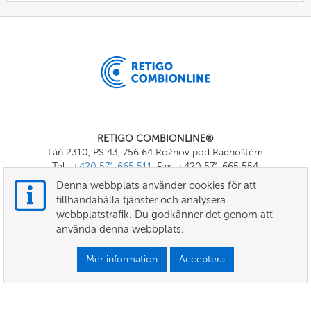
RETIGO COMBIONLINE®
Láň 2310, PS 43, 756 64 Rožnov pod Radhoštěm
Tel.:
+420 571 665 511
, Fax: +420 571 665 554
E-mail:
info@combionline.com
Denna webbplats använder cookies för att
tillhandahålla tjänster och analysera
webbplatstrafik. Du godkänner det genom att
OnlineMenu
använda denna webbplats.
VILLKOR
Mer information
Acceptera