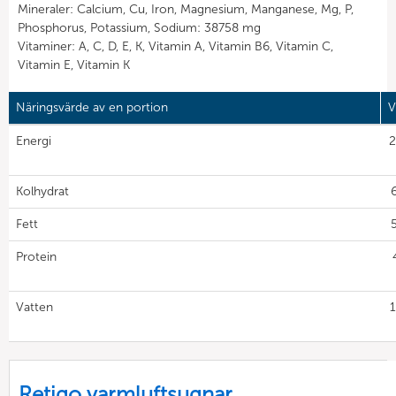
Mineraler: Calcium, Cu, Iron, Magnesium, Manganese, Mg, P,
Phosphorus, Potassium, Sodium: 38758 mg
Vitaminer: A, C, D, E, K, Vitamin A, Vitamin B6, Vitamin C,
Vitamin E, Vitamin K
Näringsvärde av en portion
V
Energi
2
Kolhydrat
6
Fett
5
Protein
Vatten
1
Retigo varmluftsugnar