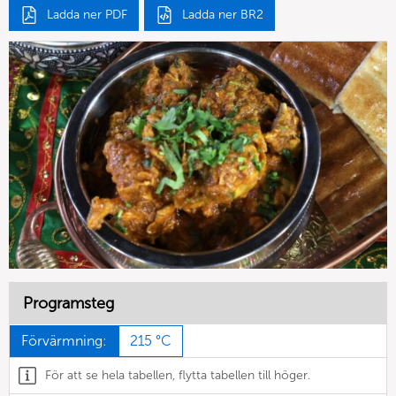
Ladda ner PDF
Ladda ner BR2
Programsteg
Förvärmning:
215 °C
För att se hela tabellen, flytta tabellen till höger.