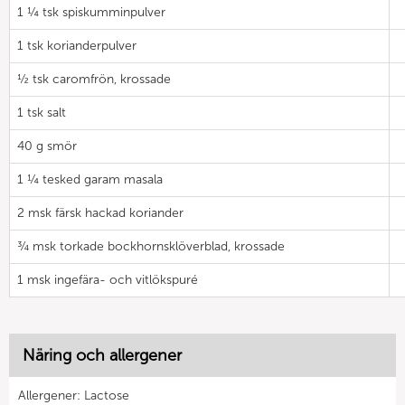
1 ¼ tsk spiskumminpulver
1 tsk korianderpulver
½ tsk caromfrön, krossade
1 tsk salt
40 g smör
1 ¼ tesked garam masala
2 msk färsk hackad koriander
¾ msk torkade bockhornsklöverblad, krossade
1 msk ingefära- och vitlökspuré
Näring och allergener
Allergener: Lactose