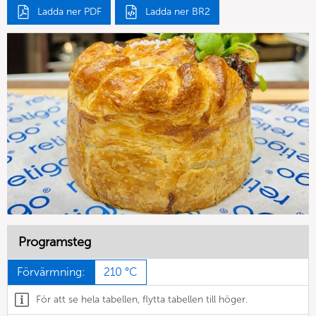
Ladda ner PDF
Ladda ner BR2
Programsteg
Förvärmning:
210 °C
För att se hela tabellen, flytta tabellen till höger.