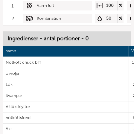
1
Varm luft
100
%
2
Kombination
50
%
Ingredienser - antal portioner - 0
namn
V
Nötkött chuck biff
olivolja
Lök
Svampar
Vitlöksklyftor
nötköttsfond
Ale