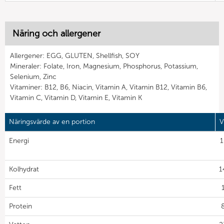
Näring och allergener
Allergener: EGG, GLUTEN, Shellfish, SOY
Mineraler: Folate, Iron, Magnesium, Phosphorus, Potassium,
Selenium, Zinc
Vitaminer: B12, B6, Niacin, Vitamin A, Vitamin B12, Vitamin B6,
Vitamin C, Vitamin D, Vitamin E, Vitamin K
Näringsvärde av en portion
V
Energi
1
Kolhydrat
1
Fett
Protein
8