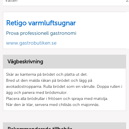
Vatten
2
Retigo varmluftsugnar
Prova professionell gastronomi
www.gastrobutiken.se
Vägbeskrivning
Skär av kanterna på brödet och platta ut det.
Bred ut den malda räkan på brödet och lägg på
avokadostropparna. Rulla brödet som en vårrulle. Doppa rullen i
ägg och panera med brödsmulor.
Placera alla brödrullar i fritösen och spraya med matolja.
När den är klar, servera med chilísås och majonnäs.