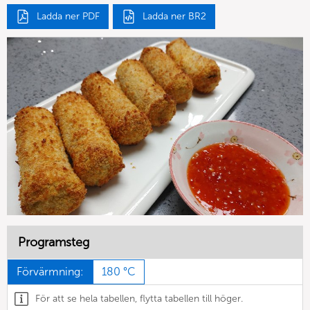
Ladda ner PDF
Ladda ner BR2
Programsteg
Förvärmning:
180 °C
För att se hela tabellen, flytta tabellen till höger.