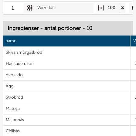
1
Varm luft
100
%
Ingredienser - antal portioner - 10
namn
V
Skiva smörgåsbröd
Hackade räkor
Avokado
Ägg
Ströbröd
Matolja
Majonnäs
Chilisås