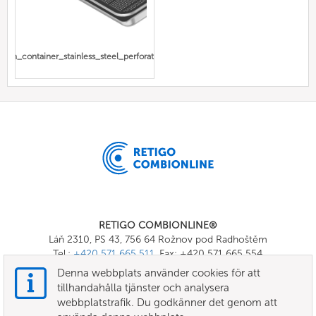
Gn_container_stainless_steel_perforated
RETIGO COMBIONLINE®
Láň 2310, PS 43, 756 64 Rožnov pod Radhoštěm
Tel.:
+420 571 665 511
, Fax: +420 571 665 554
E-mail:
info@combionline.com
Denna webbplats använder cookies för att
tillhandahålla tjänster och analysera
webbplatstrafik. Du godkänner det genom att
OnlineMenu