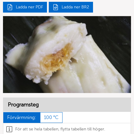
Ladda ner PDF
Ladda ner BR2
Programsteg
Förvärmning:
100 °C
För att se hela tabellen, flytta tabellen till höger.