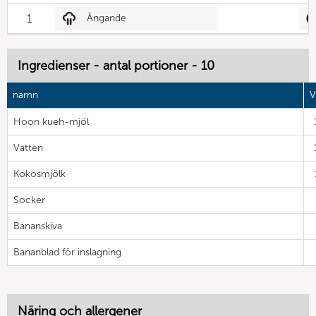
1
Ångande
Ingredienser - antal portioner - 10
namn
V
Hoon kueh-mjöl
Vatten
Kokosmjölk
Socker
Bananskiva
Bananblad för inslagning
Näring och allergener