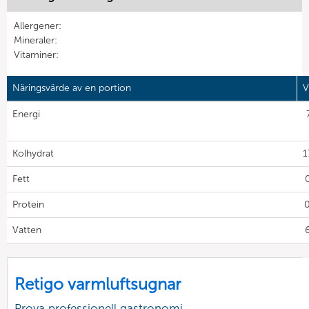
Allergener:
Mineraler:
Vitaminer:
Näringsvärde av en portion
V
Energi
Kolhydrat
1
Fett
0
Protein
0
Vatten
6
Retigo varmluftsugnar
Prova professionell gastronomi