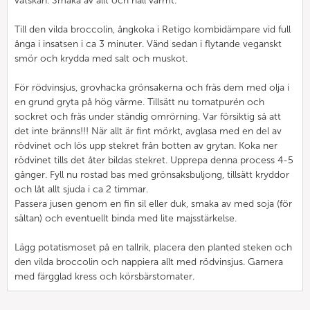
vätskan. Smaka av allt och håll varmt.
Till den vilda broccolin, ångkoka i Retigo kombidämpare vid full
ånga i insatsen i ca 3 minuter. Vänd sedan i flytande veganskt
smör och krydda med salt och muskot.
För rödvinsjus, grovhacka grönsakerna och fräs dem med olja i
en grund gryta på hög värme. Tillsätt nu tomatpurén och
sockret och fräs under ständig omrörning. Var försiktig så att
det inte bränns!!! När allt är fint mörkt, avglasa med en del av
rödvinet och lös upp stekret från botten av grytan. Koka ner
rödvinet tills det åter bildas stekret. Upprepa denna process 4-5
gånger. Fyll nu rostad bas med grönsaksbuljong, tillsätt kryddor
och låt allt sjuda i ca 2 timmar.
Passera jusen genom en fin sil eller duk, smaka av med soja (för
sältan) och eventuellt binda med lite majsstärkelse.
Lägg potatismoset på en tallrik, placera den planted steken och
den vilda broccolin och nappiera allt med rödvinsjus. Garnera
med färgglad kress och körsbärstomater.