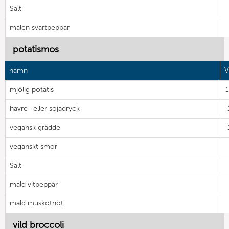
Salt
malen svartpeppar
potatismos
namn
V
mjölig potatis
havre- eller sojadryck
vegansk grädde
veganskt smör
Salt
mald vitpeppar
mald muskotnöt
vild broccoli