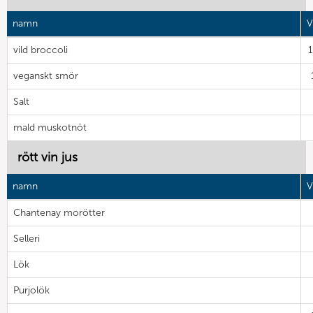
namn
V
vild broccoli
veganskt smör
Salt
mald muskotnöt
rött vin jus
namn
V
Chantenay morötter
Selleri
Lök
Purjolök