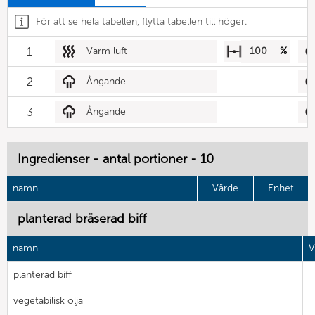
För att se hela tabellen, flytta tabellen till höger.
1
Varm luft
100
%
2
Ångande
3
Ångande
Ingredienser - antal portioner - 10
namn
Värde
Enhet
planterad bräserad biff
namn
V
planterad biff
vegetabilisk olja