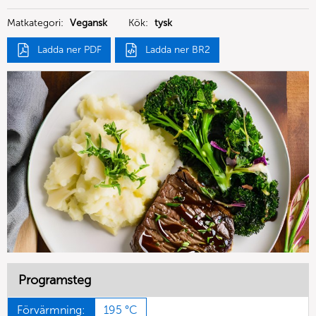
Deutschland GmbH
Matkategori:
Vegansk
Kök:
tysk
Ladda ner PDF
Ladda ner BR2
Programsteg
Förvärmning:
195 °C