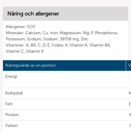
Näring och allergener
Allergener: SOY
Mineraler: Calcium, Cu, Iron, Magnesium, Mg, P, Phosphorus,
Potassium, Sodium, Sodium: 38758 mg, Zinc
Vitaminer: A, B6, C, D, E, Folate, K, Vitamin A, Vitamin B6,
Vitamin C, Vitamin K
Näringsvärde av en portion
V
Energi
Kolhydrat
4
Fett
1
Protein
8
Vatten