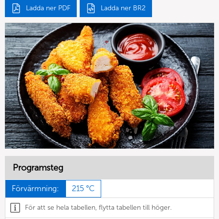
Ladda ner PDF
Ladda ner BR2
Programsteg
Förvärmning:
215 °C
För att se hela tabellen, flytta tabellen till höger.