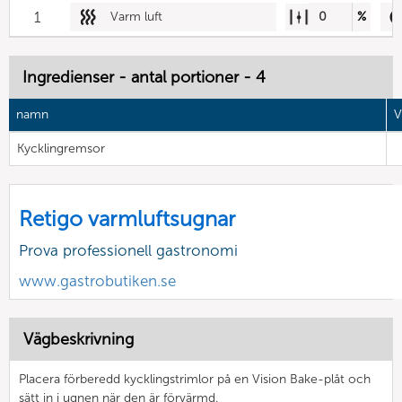
1
Varm luft
0
%
Ingredienser - antal portioner - 4
namn
V
Kycklingremsor
Retigo varmluftsugnar
Prova professionell gastronomi
www.gastrobutiken.se
Vägbeskrivning
Placera förberedd kycklingstrimlor på en Vision Bake-plåt och
sätt in i ugnen när den är förvärmd.