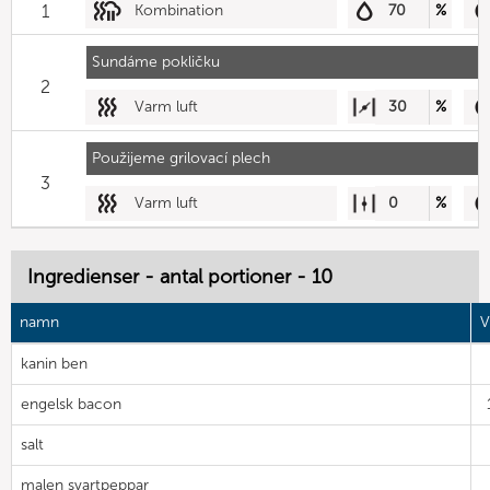
1
Kombination
70
%
Sundáme pokličku
2
Varm luft
30
%
Použijeme grilovací plech
3
Varm luft
0
%
Ingredienser - antal portioner - 10
namn
V
kanin ben
engelsk bacon
salt
malen svartpeppar