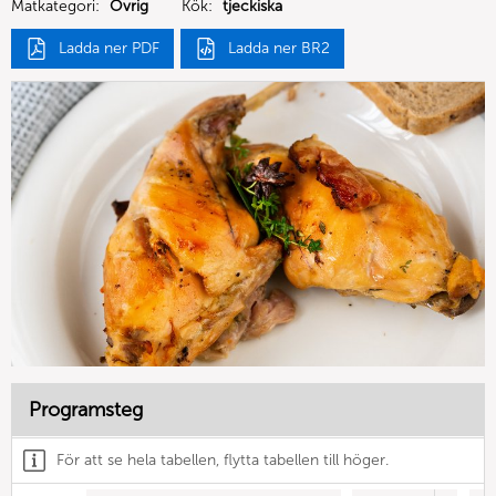
Matkategori:
Övrig
Kök:
tjeckiska
Ladda ner PDF
Ladda ner BR2
Programsteg
För att se hela tabellen, flytta tabellen till höger.