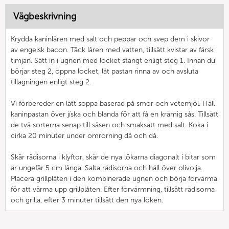
Vägbeskrivning
Krydda kaninlåren med salt och peppar och svep dem i skivor
av engelsk bacon. Täck låren med vatten, tillsätt kvistar av färsk
timjan. Sätt in i ugnen med locket stängt enligt steg 1. Innan du
börjar steg 2, öppna locket, låt pastan rinna av och avsluta
tillagningen enligt steg 2.
Vi förbereder en lätt soppa baserad på smör och vetemjöl. Häll
kaninpastan över jíska och blanda för att få en krämig sås. Tillsätt
de två sorterna senap till såsen och smaksätt med salt. Koka i
cirka 20 minuter under omrörning då och då.
Skär rädisorna i klyftor, skär de nya lökarna diagonalt i bitar som
är ungefär 5 cm långa. Salta rädisorna och häll över olivolja.
Placera grillplåten i den kombinerade ugnen och börja förvärma
för att värma upp grillplåten. Efter förvärmning, tillsätt rädisorna
och grilla, efter 3 minuter tillsätt den nya löken.