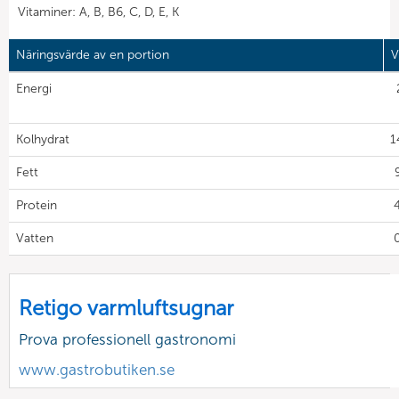
Vitaminer: A, B, B6, C, D, E, K
Näringsvärde av en portion
V
Energi
Kolhydrat
1
Fett
Protein
4
Vatten
0
Retigo varmluftsugnar
Prova professionell gastronomi
www.gastrobutiken.se