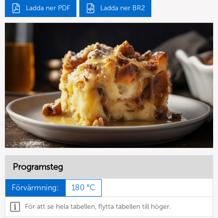
Ladda ner PDF
Ladda ner BR2
Programsteg
Förvärmning:
180 °C
För att se hela tabellen, flytta tabellen till höger.