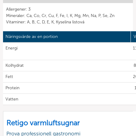
Allergener: 3
Mineraler: Ca, Co, Cr, Cu, F, Fe, I, K, Mg, Mn, Na, P, Se, Zn
Vitaminer: A, B, C, D, E, K, Kyselina listová
Näringsvärde av en portion
V
Energi
1
Kolhydrat
8
Fett
2
Protein
Vatten
Retigo varmluftsugnar
Prova professionell gastronomi