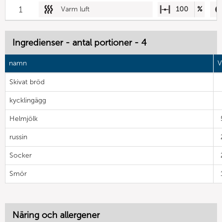
1
Varm luft
100
%
Ingredienser - antal portioner - 4
namn
V
Skivat bröd
kycklingägg
Helmjölk
russin
Socker
Smör
Näring och allergener