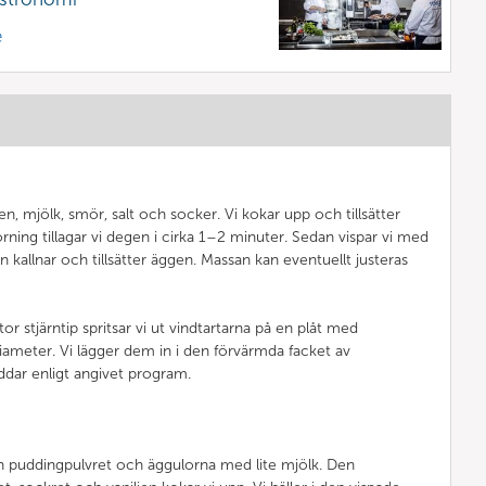
e
tten, mjölk, smör, salt och socker. Vi kokar upp och tillsätter
ning tillagar vi degen i cirka 1–2 minuter. Sedan vispar vi med
en kallnar och tillsätter äggen. Massan kan eventuellt justeras
r stjärntip spritsar vi ut vindtartarna på en plåt med
iameter. Vi lägger dem in i den förvärmda facket av
dar enligt angivet program.
man puddingpulvret och äggulorna med lite mjölk. Den