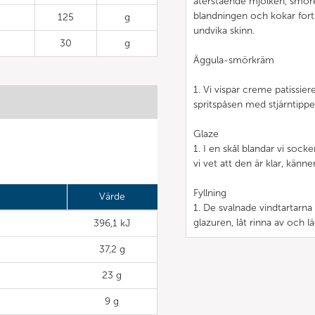
återstående mjölken, smöret
blandningen och kokar fortsa
125
g
undvika skinn.
30
g
Äggula-smörkräm
1. Vi vispar creme patissie
spritspåsen med stjärntip
Glaze
1. I en skål blandar vi socker
vi vet att den är klar, känn
Fyllning
Värde
1. De svalnade vindtartarn
glazuren, låt rinna av och lä
396,1 kJ
37,2 g
23 g
9 g