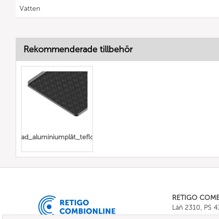
Vatten
Rekommenderade tillbehör
erforerad_aluminiumplåt_teflonbelagd
RETIGO COM
Láň 2310, PS 
Tel.:
+420 571 