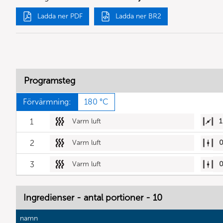
Ladda ner PDF
Ladda ner BR2
Programsteg
Förvärmning:
180 °C
1
Varm luft
1
2
Varm luft
3
Varm luft
Ingredienser - antal portioner - 10
namn