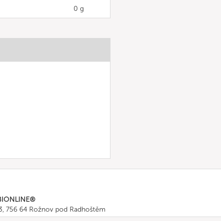
0 g
BIONLINE®
43, 756 64 Rožnov pod Radhoštěm
665 511
, Fax: +420 571 665 554