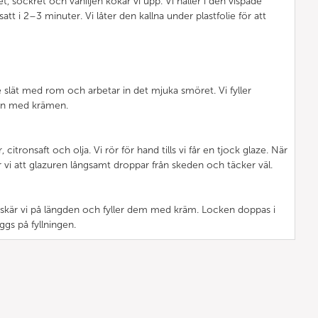
, sockret och vaniljen kokar vi upp. Vi häller i den vispade
tt i 2–3 minuter. Vi låter den kallna under plastfolie för att
re slät med rom och arbetar in det mjuka smöret. Vi fyller
pen med krämen.
, citronsaft och olja. Vi rör för hand tills vi får en tjock glaze. När
er vi att glazuren långsamt droppar från skeden och täcker väl.
a skär vi på längden och fyller dem med kräm. Locken doppas i
ggs på fyllningen.