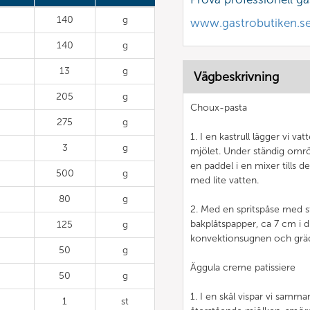
140
g
www.gastrobutiken.s
140
g
13
g
Vägbeskrivning
205
g
Choux-pasta
275
g
1. I en kastrull lägger vi va
3
g
mjölet. Under ständig omrör
en paddel i en mixer tills d
500
g
med lite vatten.
80
g
2. Med en spritspåse med sto
bakplåtspapper, ca 7 cm i d
125
g
konvektionsugnen och gräd
50
g
Äggula creme patissiere
50
g
1. I en skål vispar vi sam
1
st