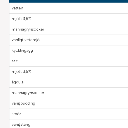
vatten
mjölk 3,5%
mannagrynsocker
vanligt vetemjöl
kycklingägg
salt
mjölk 3,5%
äggula
mannagrynsocker
vaniljpudding
smör
vaniljstång