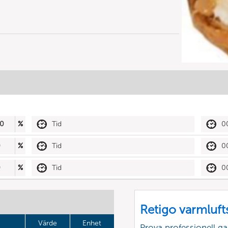
0
%
Tid
0
0
%
Tid
0
0
%
Tid
0
Retigo varmluft
Värde
Enhet
Prova professionell g