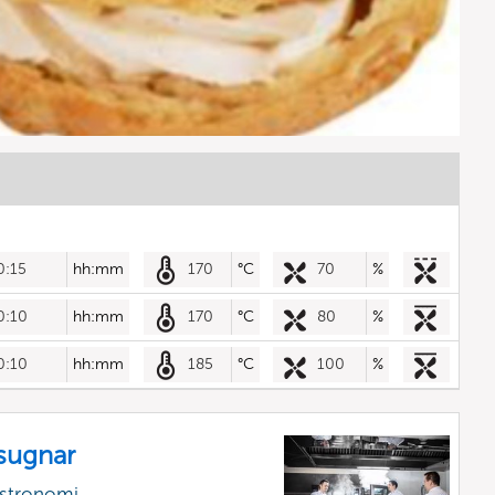
0:15
hh:mm
170
°C
70
%
0:10
hh:mm
170
°C
80
%
0:10
hh:mm
185
°C
100
%
sugnar
astronomi