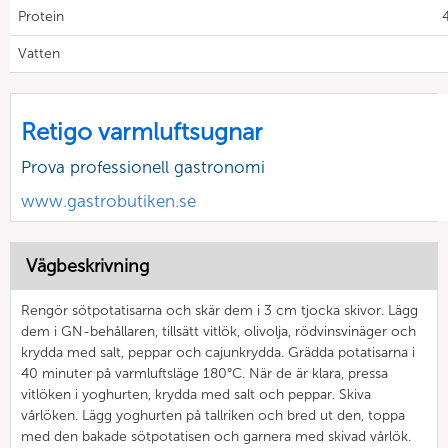
Protein
4
Vatten
Retigo varmluftsugnar
Prova professionell gastronomi
www.gastrobutiken.se
Vägbeskrivning
Rengör sötpotatisarna och skär dem i 3 cm tjocka skivor. Lägg
dem i GN-behållaren, tillsätt vitlök, olivolja, rödvinsvinäger och
krydda med salt, peppar och cajunkrydda. Grädda potatisarna i
40 minuter på varmluftsläge 180°C. När de är klara, pressa
vitlöken i yoghurten, krydda med salt och peppar. Skiva
vårlöken. Lägg yoghurten på tallriken och bred ut den, toppa
med den bakade sötpotatisen och garnera med skivad vårlök.