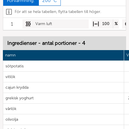
Förvärmning:
200 °C
För att se hela tabellen, flytta tabellen till höger.
1
Varm luft
100
%
Ingredienser - antal portioner - 4
namn
V
sötpotatis
vitlök
cajun krydda
grekisk yoghurt
vårlök
olivolja