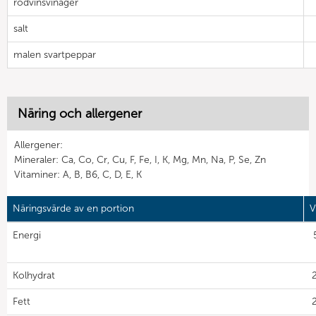
rödvinsvinäger
salt
malen svartpeppar
Näring och allergener
Allergener:
Mineraler: Ca, Co, Cr, Cu, F, Fe, I, K, Mg, Mn, Na, P, Se, Zn
Vitaminer: A, B, B6, C, D, E, K
Näringsvärde av en portion
V
Energi
Kolhydrat
2
Fett
2