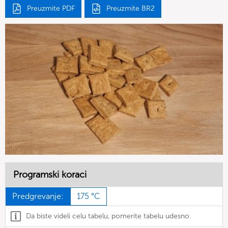
Preuzmite PDF
Preuzmite BR2
Programski koraci
Predgrevanje:
175 °C
Da biste videli celu tabelu, pomerite tabelu udesno.