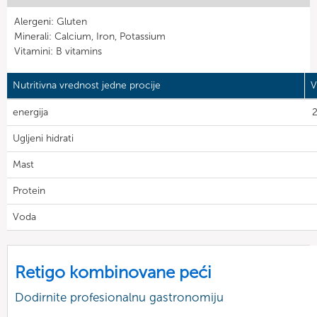
Alergeni: Gluten
Minerali: Calcium, Iron, Potassium
Vitamini: B vitamins
Nutritivna vrednost jedne procije
V
energija
2
Ugljeni hidrati
Mast
Protein
Voda
Retigo kombinovane peći
Dodirnite profesionalnu gastronomiju