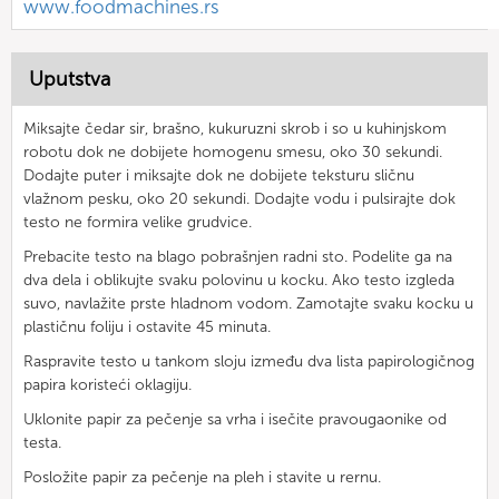
www.foodmachines.rs
Uputstva
Miksajte čedar sir, brašno, kukuruzni skrob i so u kuhinjskom
robotu dok ne dobijete homogenu smesu, oko 30 sekundi.
Dodajte puter i miksajte dok ne dobijete teksturu sličnu
vlažnom pesku, oko 20 sekundi. Dodajte vodu i pulsirajte dok
testo ne formira velike grudvice.
Prebacite testo na blago pobrašnjen radni sto. Podelite ga na
dva dela i oblikujte svaku polovinu u kocku. Ako testo izgleda
suvo, navlažite prste hladnom vodom. Zamotajte svaku kocku u
plastičnu foliju i ostavite 45 minuta.
Raspravite testo u tankom sloju između dva lista papirologičnog
papira koristeći oklagiju.
Uklonite papir za pečenje sa vrha i isečite pravougaonike od
testa.
Posložite papir za pečenje na pleh i stavite u rernu.