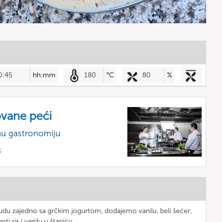
0:45
hh:mm
180
°C
80
%
vane peći
nu gastronomiju
s
udu zajedno sa grčkim jogurtom, dodajemo vanilu, beli šećer,
ti sir i vanilu u štapiću.