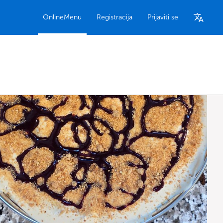
OnlineMenu
Registracija
Prijaviti se