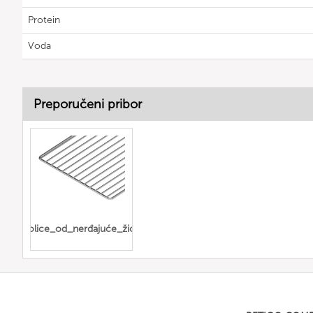
Protein
Voda
Preporučeni pribor
police_od_nerđajuće_žice