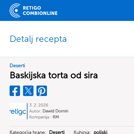
Detalj recepta
Deserti
Baskijska torta od sira
3. 2. 2026
Autor:
Dawid Domin
Kompanija :
RM
Kategorija hrane:
Deserti
Kuhinja:
poljski