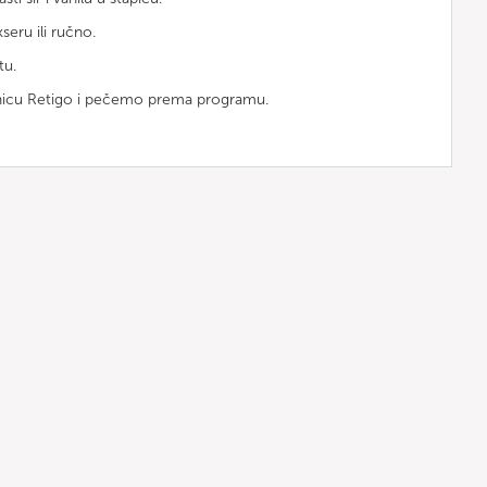
eru ili ručno.
tu.
ćnicu Retigo i pečemo prema programu.