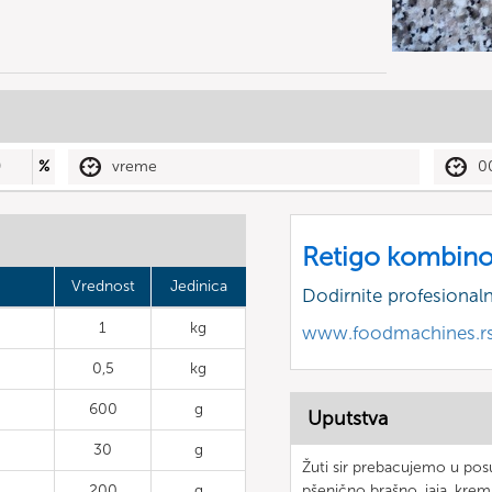
0
%
vreme
0
Retigo kombino
Vrednost
Jedinica
Dodirnite profesional
1
kg
www.foodmachines.r
0,5
kg
600
g
Uputstva
30
g
Žuti sir prebacujemo u pos
200
g
pšenično brašno, jaja, kremas