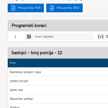
Preuzmite PDF
Preuzmite BR2
Programski koraci
1
vruć vazduh
Sastojci - broj porcija - 12
Ime
Канчица младог сира
грчки јогурт
крем сир
Ванилин шећер
Шећер