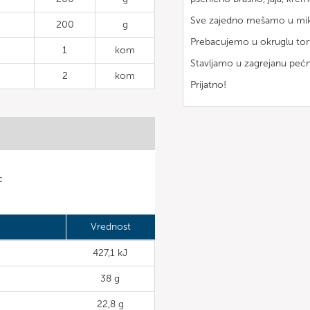
Sve zajedno mešamo u miks
200
g
Prebacujemo u okruglu tor
1
kom
Stavljamo u zagrejanu pe
2
kom
Prijatno!
c
Vrednost
427,1 kJ
38 g
22,8 g