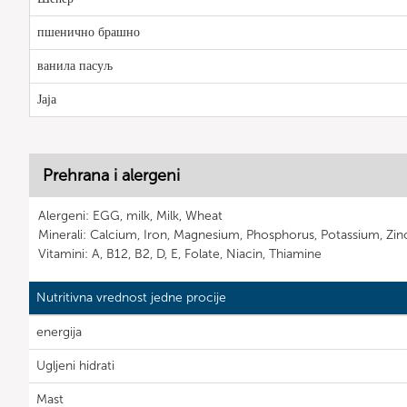
пшенично брашно
ванила пасуљ
Јаја
Prehrana i alergeni
Alergeni: EGG, milk, Milk, Wheat
Minerali: Calcium, Iron, Magnesium, Phosphorus, Potassium, Zin
Vitamini: A, B12, B2, D, E, Folate, Niacin, Thiamine
Nutritivna vrednost jedne procije
energija
Ugljeni hidrati
Mast