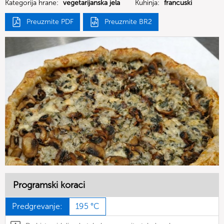
Kategorija hrane:
vegetarijanska jela
Kuhinja:
francuski
Preuzmite PDF
Preuzmite BR2
Programski koraci
Predgrevanje:
195 °C