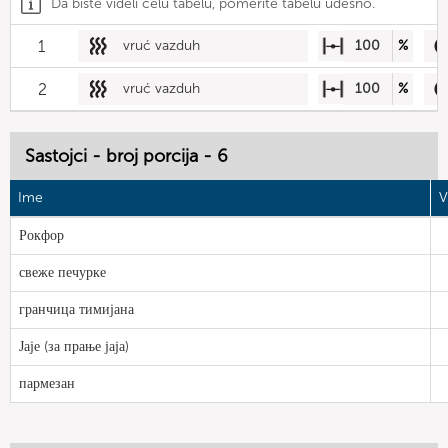
Da biste videli celu tabelu, pomerite tabelu udesno.
1
vruć vazduh
100
%
2
vruć vazduh
100
%
Sastojci - broj porcija - 6
Ime
V
Рокфор
свеже печурке
гранчица тимијана
Јаје (за прање јаја)
пармезан