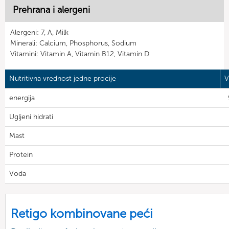
Prehrana i alergeni
Alergeni: 7, A, Milk
Minerali: Calcium, Phosphorus, Sodium
Vitamini: Vitamin A, Vitamin B12, Vitamin D
Nutritivna vrednost jedne procije
V
energija
Ugljeni hidrati
Mast
Protein
Voda
Retigo kombinovane peći