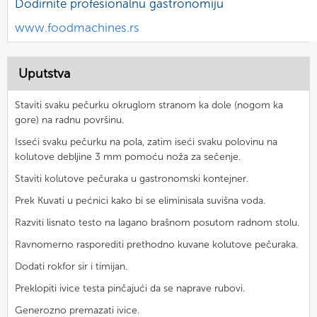
Dodirnite profesionalnu gastronomiju
www.foodmachines.rs
Uputstva
Staviti svaku pečurku okruglom stranom ka dole (nogom ka
gore) na radnu površinu.
Isseći svaku pečurku na pola, zatim iseći svaku polovinu na
kolutove debljine 3 mm pomoću noža za sečenje.
Staviti kolutove pečuraka u gastronomski kontejner.
Prek Kuvati u pećnici kako bi se eliminisala suvišna voda.
Razviti lisnato testo na lagano brašnom posutom radnom stolu.
Ravnomerno rasporediti prethodno kuvane kolutove pečuraka.
Dodati rokfor sir i timijan.
Preklopiti ivice testa pinčajući da se naprave rubovi.
Generozno premazati ivice.