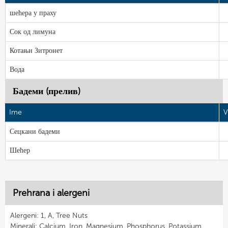
шећера у праху
Сок од лимуна
Котањи Зитронет
Вода
Бадеми (прелив)
Ime
V
Сецкани бадеми
Шећер
Prehrana i alergeni
Alergeni: 1, A, Tree Nuts
Minerali: Calcium, Iron, Magnesium, Phosphorus, Potassium,