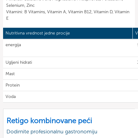
Selenium, Zinc
Vitamini: B Vitamins, Vitamin A, Vitamin B12, Vitamin D, Vitamin
E
Nutritivna vrednost jedne procije
V
energija
Ugljeni hidrati
Mast
Protein
Voda
Retigo kombinovane peći
Dodirnite profesionalnu gastronomiju