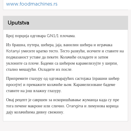
www.foodmachines.rs
Uputstva
Број порција одговара GN1/1 плочама.
Из брашна, путера, шећера, јаја, ванилин шећера и играчака
Kotanyi умесите кратко тесто. Тесто развући, исечите и ставите на
подмазаност уставе да пекете. Колачиће охладите и затим
уклоните са плоче. Бадеми са шећером карамелизујте у шерпи,
стално мешајући. Охладите их после.
Припремите глазуру од одговарајућих састојака (прашни шећер
просејте) и премажите колачиће њом. Карамелизоване бадеме
ставите на још влажну глазуру.
Овај рецепт је савршен за искоришћавање жуманца када су пре
тога печене макроне или слично. Orangina и лимунова корица
дају колачићима дивну свежину.