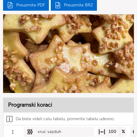
Preuzmite PDF
Preuzmite BR2
Programski koraci
Da biste videli celu tabelu, pomerite tabelu udesno.
1
vruć vazduh
100
%