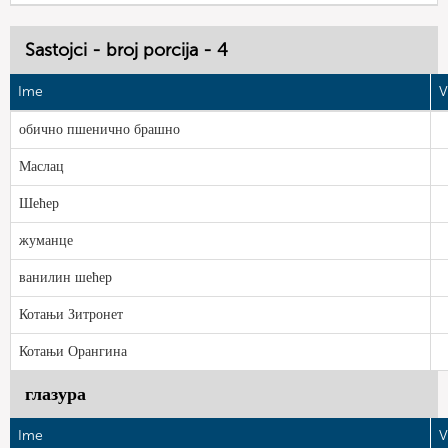
Sastojci - broj porcija - 4
Ime
V
обично пшенично брашно
Маслац
Шећер
жуманце
ванилин шећер
Котањи Зитронет
Котањи Орангина
глазура
Ime
V