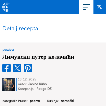
Detalj recepta
pecivo
Лимунски путер колачићи
18. 12. 2025
Autor:
Janine Kühn
Kompanija :
Retigo DE
Kategorija hrane:
pecivo
Kuhinja:
nemački