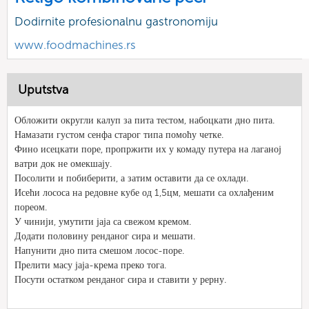
Dodirnite profesionalnu gastronomiju
www.foodmachines.rs
Uputstva
Обложити округли калуп за пита тестом, набоцкати дно пита.
Намазати густом сенфа старог типа помоћу четке.
Фино исецкати поре, пропржити их у комаду путера на лаганој
ватри док не омекшају.
Посолити и побиберити, а затим оставити да се охлади.
Исећи лососа на редовне кубе од 1,5цм, мешати са охлађеним
пореом.
У чинији, умутити јаја са свежом кремом.
Додати половину ренданог сира и мешати.
Напунити дно пита смешом лосос-поре.
Прелити масу јаја-крема преко тога.
Посути остатком ренданог сира и ставити у рерну.