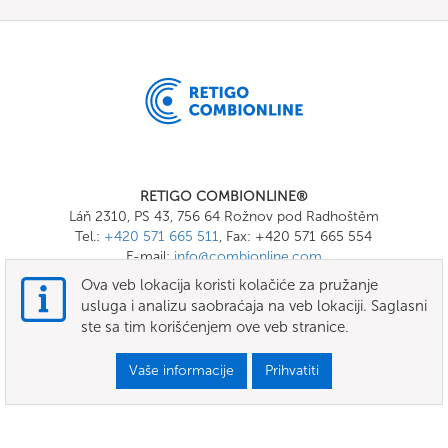
RETIGO COMBIONLINE®
Láň 2310, PS 43, 756 64 Rožnov pod Radhoštěm
Tel.:
+420 571 665 511
, Fax: +420 571 665 554
E-mail:
info@combionline.com
Ova veb lokacija koristi kolačiće za pružanje
usluga i analizu saobraćaja na veb lokaciji. Saglasni
OnlineMenu
ste sa tim korišćenjem ove veb stranice.
uslovi
Vaše informacije
Prihvatiti