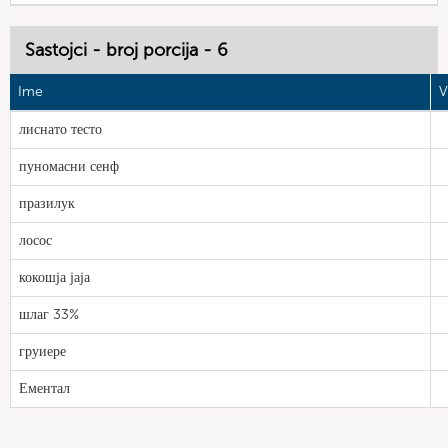
Sastojci - broj porcija - 6
Ime
V
лиснато тесто
пуномасни сенф
празилук
лосос
кокошја јаја
шлаг 33%
груиере
Ементал