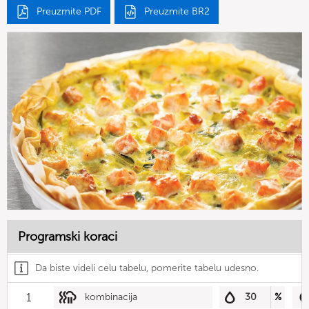
Preuzmite PDF
Preuzmite BR2
Programski koraci
Da biste videli celu tabelu, pomerite tabelu udesno.
1
kombinacija
30
%