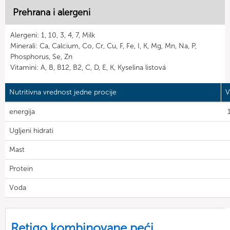
Prehrana i alergeni
Alergeni: 1, 10, 3, 4, 7, Milk
Minerali: Ca, Calcium, Co, Cr, Cu, F, Fe, I, K, Mg, Mn, Na, P,
Phosphorus, Se, Zn
Vitamini: A, B, B12, B2, C, D, E, K, Kyselina listová
Nutritivna vrednost jedne procije
V
energija
Ugljeni hidrati
Mast
Protein
Voda
Retigo kombinovane peći