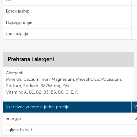
Браон шећер
Парадајз пире
Лист карија
Prehrana i alergeni
Alergeni:
Minerali: Calcium, Iron, Magnesium, Phosphorus, Potassium,
Sodium, Sodium: 38758 mg, Zinc
Vitamini: A, B1, B2, B3, B5, B6, C, E, K
Nutritivna vrednost jedne procije
V
energija
Ugljeni hidrati