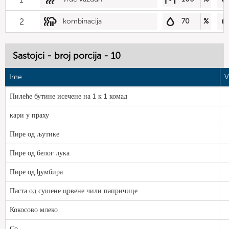
2
kombinacija
70
%
Sastojci - broj porcija - 10
Ime
V
Пилеће бутине исечене на 1 к 1 комад
кари у праху
Пире од љутике
Пире од белог лука
Пире од ђумбира
Паста од сушене црвене чили папричице
Кокосово млеко
Со