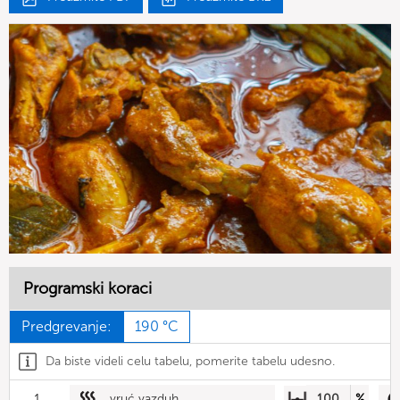
Programski koraci
Predgrevanje:
190 °C
Da biste videli celu tabelu, pomerite tabelu udesno.
1
vruć vazduh
100
%