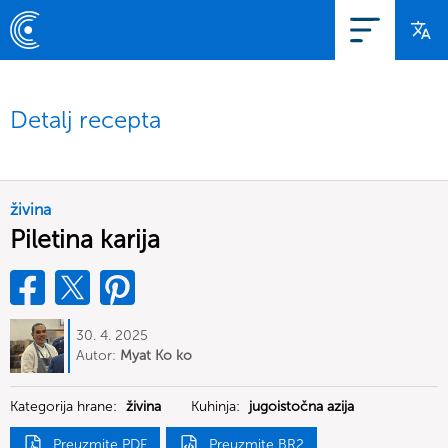
Detalj recepta
živina
Piletina karija
30. 4. 2025
Autor:
Myat Ko ko
Kategorija hrane:
živina
Kuhinja:
jugoistočna azija
Preuzmite PDF
Preuzmite BR2