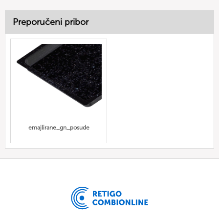
Preporučeni pribor
emajlirane_gn_posude