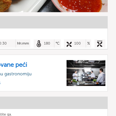
0:30
hh:mm
180
°C
100
%
vane peći
nu gastronomiju
s
tite ga.