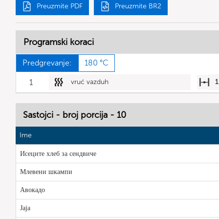
Preuzmite PDF
Preuzmite BR2
Programski koraci
Predgrevanje:
180 °C
1
vruć vazduh
1
Sastojci - broj porcija - 10
Ime
Исеците хлеб за сендвиче
Млевени шкампи
Авокадо
Јаја