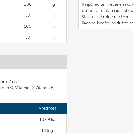
200
g
Rasporedite mlevene rakove 
Umočite rolnu u jaje i oblo
50
ml
Stavite sve rolne u fritezu 
Kada se ispeče, poslužite 
100
ml
50
ml
ium, Zinc
tamin C, Vitamin D, Vitamin E,
Vrednost
102,9 kJ
14,5 g