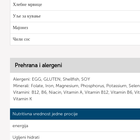
Хлебне мрвице
Уље за кување
Мајонез
Чили сос
Prehrana i alergeni
Alergeni: EGG, GLUTEN, Shellfish, SOY
Minerali: Folate, Iron, Magnesium, Phosphorus, Potassium, Selen
Vitamini: B12, B6, Niacin, Vitamin A, Vitamin B12, Vitamin B6, Vi
Vitamin K
Nutritivna vrednost jedne procije
energija
Ugljeni hidrati