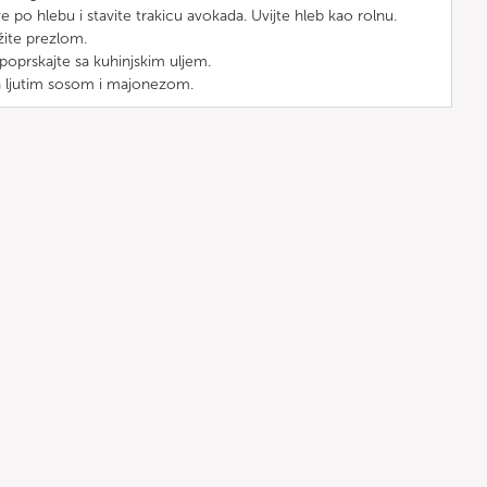
po hlebu i stavite trakicu avokada. Uvijte hleb kao rolnu.
žite prezlom.
i poprskajte sa kuhinjskim uljem.
sa ljutim sosom i majonezom.