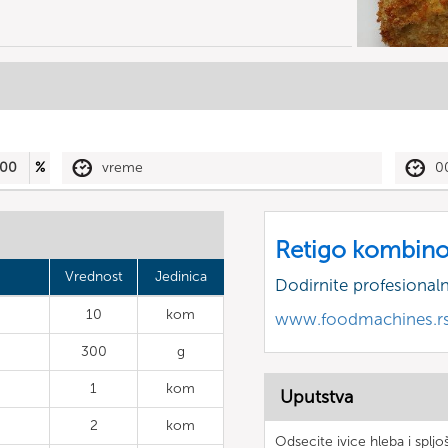
00
%
vreme
0
Retigo kombino
Vrednost
Jedinica
Dodirnite profesional
10
kom
www.foodmachines.r
300
g
1
kom
Uputstva
2
kom
Odsecite ivice hleba i spljoš