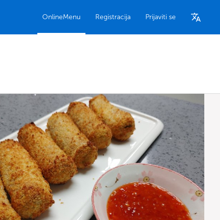
OnlineMenu
Registracija
Prijaviti se