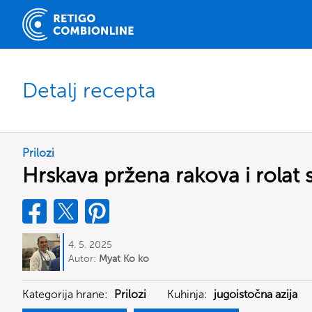
Detalj recepta
Prilozi
Hrskava pržena rakova i rolat
4. 5. 2025
Autor:
Myat Ko ko
Kategorija hrane:
Prilozi
Kuhinja:
jugoistočna azija