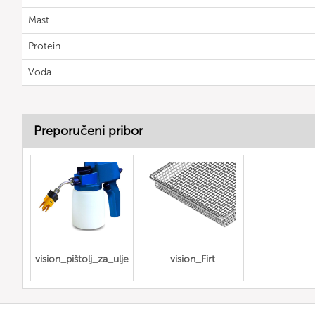
Mast
Protein
Voda
Preporučeni pribor
vision_pištolj_za_ulje
vision_Firt