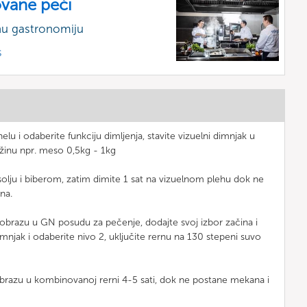
vane peći
nu gastronomiju
s
lu i odaberite funkciju dimljenja, stavite vizuelni dimnjak u
ežinu npr. meso 0,5kg - 1kg
solju i biberom, zatim dimite 1 sat na vizuelnom plehu dok ne
na.
 obrazu u GN posudu za pečenje, dodajte svoj izbor začina i
dimnjak i odaberite nivo 2, uključite rernu na 130 stepeni suvo
brazu u kombinovanoj rerni 4-5 sati, dok ne postane mekana i