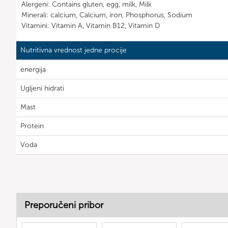
Alergeni: Contains gluten, egg, milk, Milk
Minerali: calcium, Calcium, iron, Phosphorus, Sodium
Vitamini: Vitamin A, Vitamin B12, Vitamin D
Nutritivna vrednost jedne procije
energija
Ugljeni hidrati
Mast
Protein
Voda
Preporučeni pribor