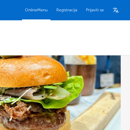
OnlineMenu
Registracija
Prijaviti se