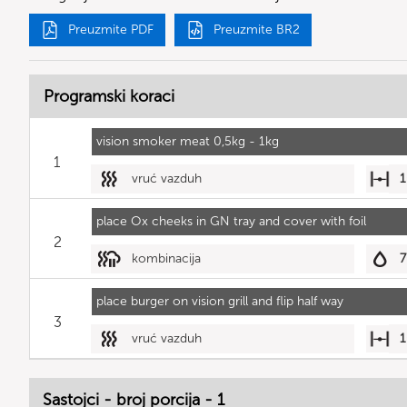
Preuzmite PDF
Preuzmite BR2
Programski koraci
vision smoker meat 0,5kg - 1kg
1
vruć vazduh
1
place Ox cheeks in GN tray and cover with foil
2
kombinacija
7
place burger on vision grill and flip half way
3
vruć vazduh
1
Sastojci - broj porcija - 1