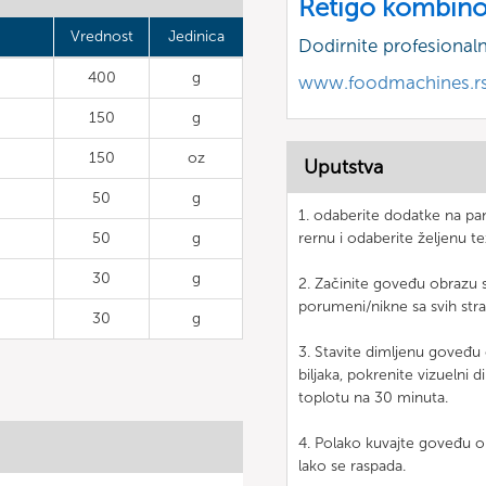
Retigo kombino
Vrednost
Jedinica
Dodirnite profesional
400
g
www.foodmachines.r
150
g
150
oz
Uputstva
50
g
1. odaberite dodatke na pane
50
g
rernu i odaberite željenu t
30
g
2. Začinite goveđu obrazu 
porumeni/nikne sa svih stra
30
g
3. Stavite dimljenu goveđu
biljaka, pokrenite vizuelni 
toplotu na 30 minuta.
4. Polako kuvajte goveđu o
lako se raspada.