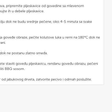
uva, pripremite pljeskavice od govedine sa mlevenom
ujte ih u debele pljeskavice.
štilju dok ne budu srednje pečene, oko 4-5 minuta sa svake
ja goveđe obraze, pečite kolutove luka u rerni na 180°C dok ne
ani.
 dok ne postanu zlatno smeđa.
ćete staviti goveđu pljeskavicu, rendanu goveđu obrazu, pečeni
reliti BBQ sosom.
r od jabukovog drveta, zatvorite pecivo i odmah poslužite.