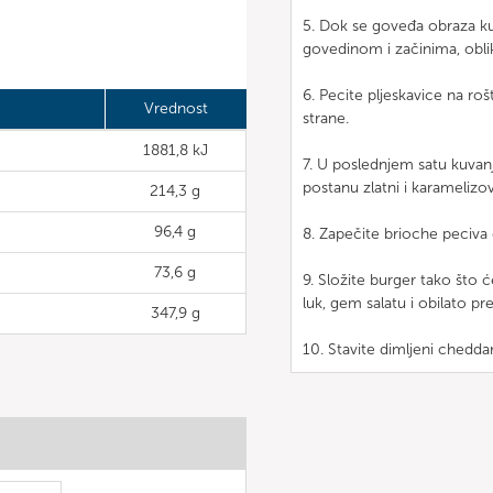
5. Dok se goveđa obraza k
govedinom i začinima, oblik
6. Pecite pljeskavice na ro
Vrednost
strane.
1881,8 kJ
7. U poslednjem satu kuvan
postanu zlatni i karamelizov
214,3 g
96,4 g
8. Zapečite brioche peciva
73,6 g
9. Složite burger tako što 
luk, gem salatu i obilato p
347,9 g
10. Stavite dimljeni chedda