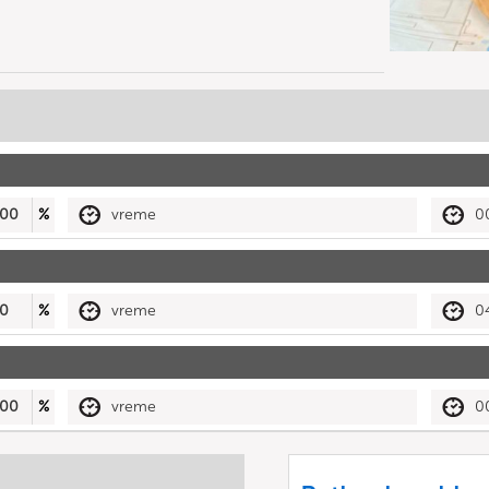
00
%
vreme
0
0
%
vreme
0
00
%
vreme
0