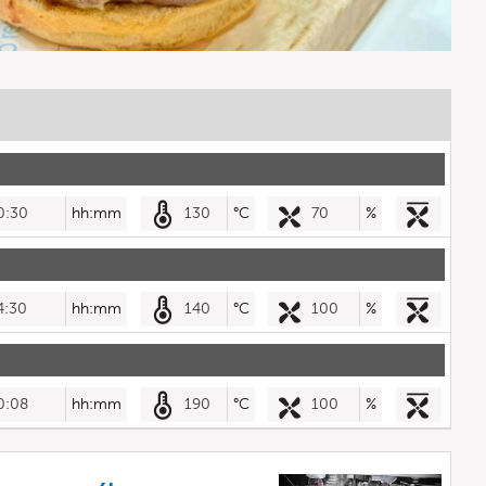
0:30
hh:mm
130
°C
70
%
4:30
hh:mm
140
°C
100
%
0:08
hh:mm
190
°C
100
%