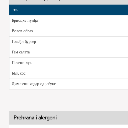
Ime
Бриоцхе пунђа
Волов образ
Говеђи бургер
Гем салата
Печени лук
ББК сос
Димљени чедар од јабуке
Prehrana i alergeni