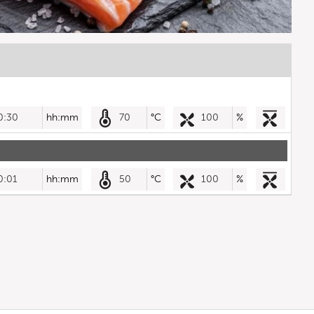
0:30
hh:mm
70
°C
100
%
0:01
hh:mm
50
°C
100
%