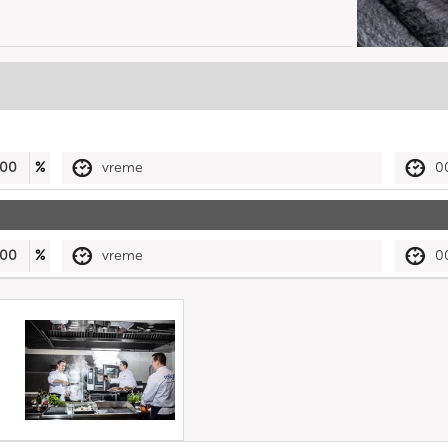
00
%
vreme
0
00
%
vreme
0