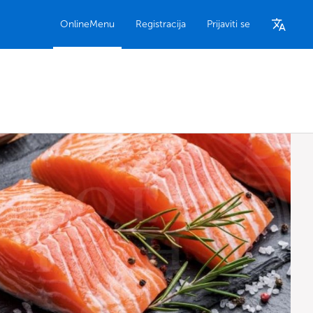
OnlineMenu
Registracija
Prijaviti se