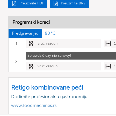
Preuzmite PDF
Preuzmite BR2
Programski koraci
Predgrevanje:
80 °C
1
vruć vazduh
1
Sprawdzić czy nie surowy!
2
vruć vazduh
1
Retigo kombinovane peći
Dodirnite profesionalnu gastronomiju
www.foodmachines.rs