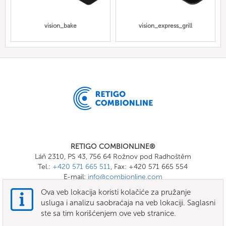
vision_bake
vision_express_grill
RETIGO COMBIONLINE®
Láň 2310, PS 43, 756 64 Rožnov pod Radhoštěm
Tel.:
+420 571 665 511
, Fax: +420 571 665 554
E-mail:
info@combionline.com
Ova veb lokacija koristi kolačiće za pružanje
usluga i analizu saobraćaja na veb lokaciji. Saglasni
OnlineMenu
ste sa tim korišćenjem ove veb stranice.