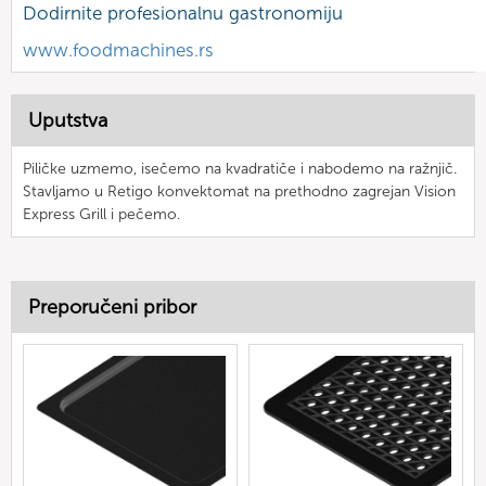
Dodirnite profesionalnu gastronomiju
www.foodmachines.rs
Uputstva
Piličke uzmemo, isečemo na kvadratiče i nabodemo na ražnjič.
Stavljamo u Retigo konvektomat na prethodno zagrejan Vision
Express Grill i pečemo.
Preporučeni pribor