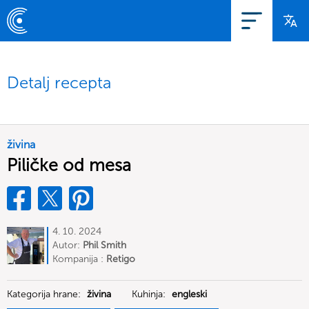
Detalj recepta
živina
Piličke od mesa
4. 10. 2024
Autor:
Phil Smith
Kompanija :
Retigo
Kategorija hrane:
živina
Kuhinja:
engleski