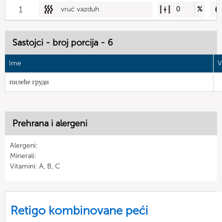
1
vruć vazduh
0
%
Sastojci - broj porcija - 6
Ime
V
пилеће груди
Prehrana i alergeni
Alergeni:
Minerali:
Vitamini: A, B, C
Retigo kombinovane peći