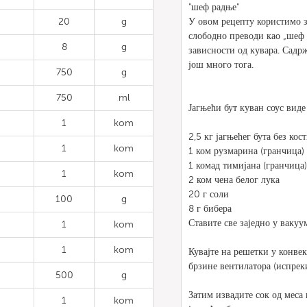
"шеф радње"
20
g
У овом рецепту користимо з
слободно преводи као „шеф 
8
g
зависности од кувара. Садрж
још много тога.
750
g
750
ml
Јагњећи бут куван соус виде
1
kom
2,5 кг јагњећег бута без кос
1
kom
1 ком рузмарина (гранчица)
1 комад тимијана (гранчица)
1
kom
2 ком чена белог лука
20 г соли
100
g
8 г бибера
Ставите све заједно у вакуу
1
kom
1
kom
Кувајте на решетки у конве
брзине вентилатора (испрек
500
g
Затим извадите сок од меса 
1
kom