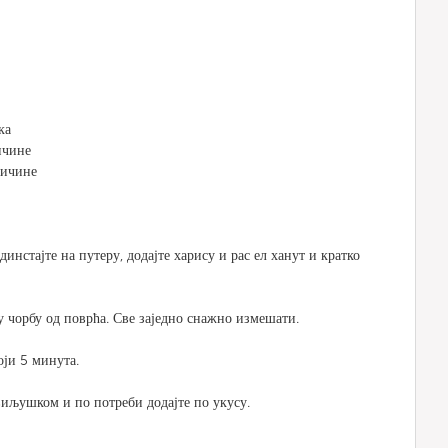
ка
ичине
личине
инстајте на путеру, додајте харису и рас ел ханут и кратко
у чорбу од поврћа. Све заједно снажно измешати.
оји 5 минута.
виљушком и по потреби додајте по укусу.