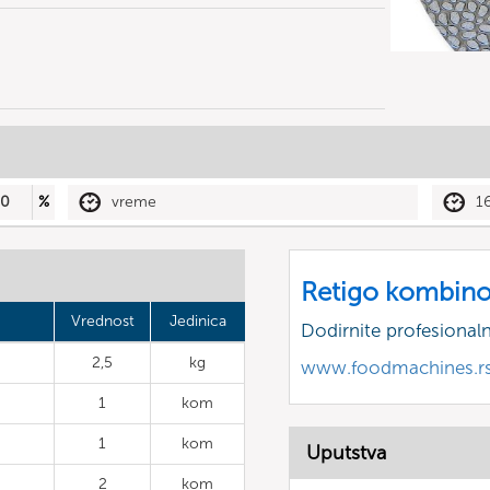
50
%
vreme
1
Retigo kombino
Vrednost
Jedinica
Dodirnite profesional
2,5
kg
www.foodmachines.r
1
kom
1
kom
Uputstva
2
kom