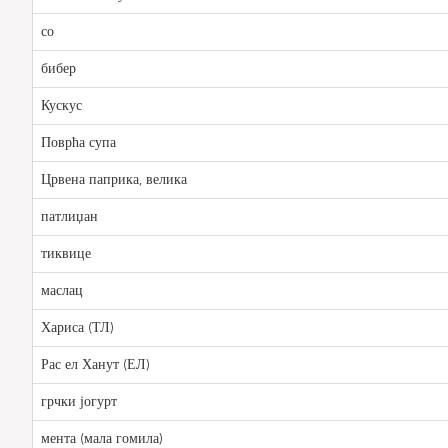
со
бибер
Кускус
Поврћа супа
Црвена паприка, велика
патлиџан
тиквице
маслац
Хариса (ТЛ)
Рас ел Ханут (ЕЛ)
грчки јогурт
мента (мала гомила)