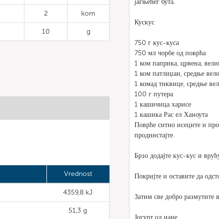
јагњећег бута.
2
kom
Кускус
10
g
750 г кус-куса
750 мл чорбе од поврћа
1 ком паприка, црвена, вели
1 ком патлиџан, средње вел
1 комад тиквице, средње ве
100 г путера
1 кашичица харисе
1 кашика Рас ел Ханоута
Поврће ситно исеците и прод
продинстајте.
Брзо додајте кус-кус и врућ
Vrednost
Покријте и оставите да одст
4359,8 kJ
Затим све добро размутите 
51,3 g
Јогурт од нане