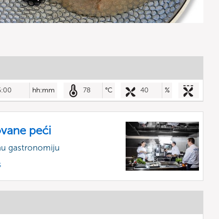
6:00
hh:mm
78
°C
40
%
vane peći
nu gastronomiju
s