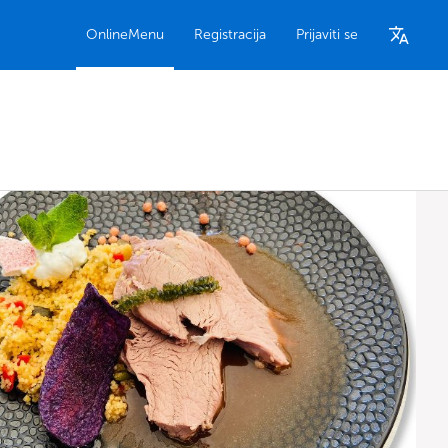
OnlineMenu
Registracija
Prijaviti se