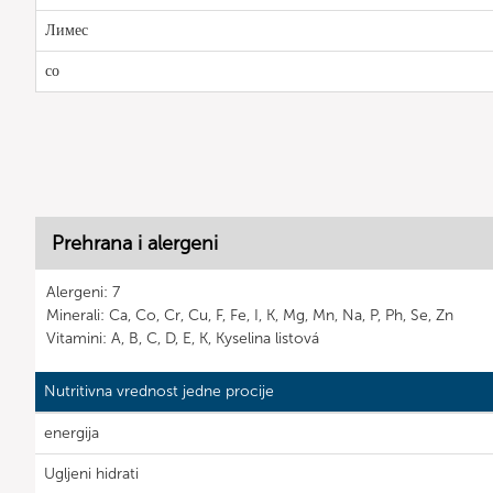
Лимес
со
Prehrana i alergeni
Alergeni: 7
Minerali: Ca, Co, Cr, Cu, F, Fe, I, K, Mg, Mn, Na, P, Ph, Se, Zn
Vitamini: A, B, C, D, E, K, Kyselina listová
Nutritivna vrednost jedne procije
energija
Ugljeni hidrati