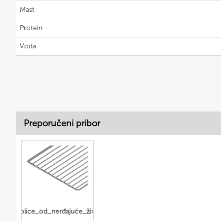
Mast
Protein
Voda
Preporučeni pribor
police_od_nerđajuće_žice