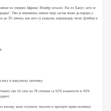
ачине из северне Африке. Између осталог, Рас ел Ханут, што се
радње“. Ово је мешавина зачина чији састав може да варира у
и до 30 зачина, као што су куркума, коријандер, чили, ђумбир и
ти
м кесу и вакуумску заптивку.
ктомату око 16 сати на 78 степени са 50% влажности и 40%
идано).
из кесице, мало згусните, окусите и прелијте преко исеченог