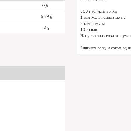
77,5 g
500 г јогурта, грчки
56,9 g
1 ком Мала гомила менте
2 ком лимуна
0 g
10 г соли
Нану ситно исецкати и умеш
Зачините сољу и соком од л