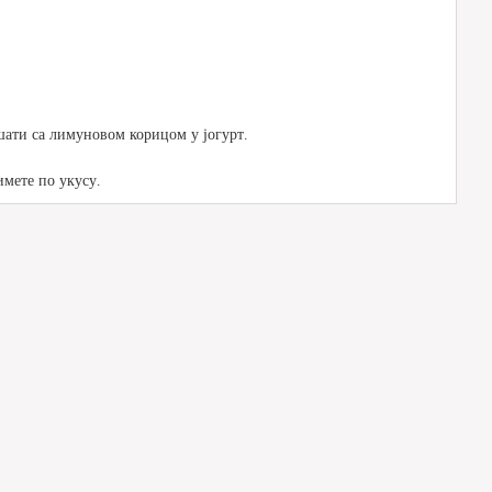
ати са лимуновом корицом у јогурт.
имете по укусу.