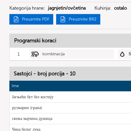
Kategorija hrane:
jagnjetin/ovčetina
Kuhinja:
ostalo
Preuzmite PDF
Preuzmite BR2
Programski koraci
1
kombinacija
Sastojci - broj porcija - 10
Ime
Јагњећи бут без костију
рузмарин (грана)
свежа мајчина душица
Чена белог лука