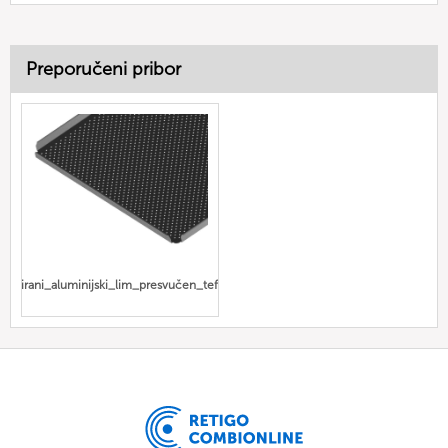
Preporučeni pribor
rforirani_aluminijski_lim_presvučen_teflonom