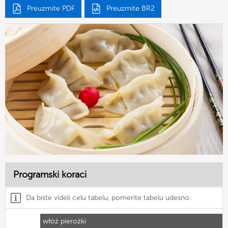
Preuzmite PDF
Preuzmite BR2
Programski koraci
Da biste videli celu tabelu, pomerite tabelu udesno.
włóż pierożki