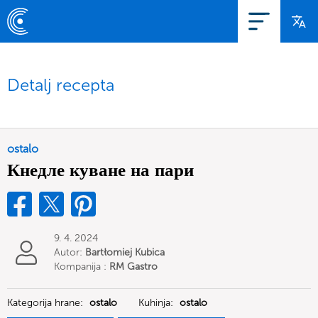
Detalj recepta
ostalo
Кнедле куване на пари
9. 4. 2024
Autor:
Bartłomiej Kubica
Kompanija :
RM Gastro
Polska Sp. z o.o.
Kategorija hrane:
ostalo
Kuhinja:
ostalo