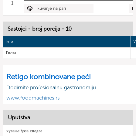
1
kuvanje na pari
Sastojci - broj porcija - 10
Ime
V
Гиоза
Retigo kombinovane peći
Dodirnite profesionalnu gastronomiju
www.foodmachines.rs
Uputstva
кување ђоза кнедле