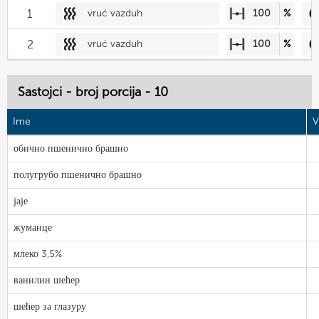
1
vruć vazduh
100
%
2
vruć vazduh
100
%
Sastojci - broj porcija - 10
Ime
V
обично пшенично брашно
полугрубо пшенично брашно
јаје
жуманце
млеко 3,5%
ванилин шећер
шећер за глазуру