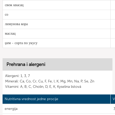
свеж квасац
со
лимунова кора
маслац
џем - сорта по укусу
Prehrana i alergeni
Alergeni: 1, 3, 7
Minerali: Ca, Co, Cr, Cu, F, Fe, I, K, Mg, Mn, Na, P, Se, Zn
Vitamini: A, B, C, Cholin, D, E, K, Kyselina listová
Nutritivna vrednost jedne procije
V
energija
3