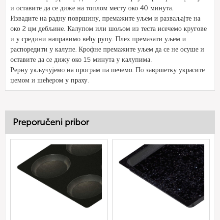
и оставите да се диже на топлом месту око 40 минута.
Извадите на радну површину, премажите уљем и разваљајте на
око 2 цм дебљине. Калупом или шољом из теста исечемо кругове
и у средини направимо већу рупу. Плех премазати уљем и
распоредити у калупе. Крофне премажите уљем да се не осуше и
оставите да се дижу око 15 минута у калупима.
Рерну укључујемо на програм па печемо. По завршетку украсите
џемом и шећером у праху.
Preporučeni pribor