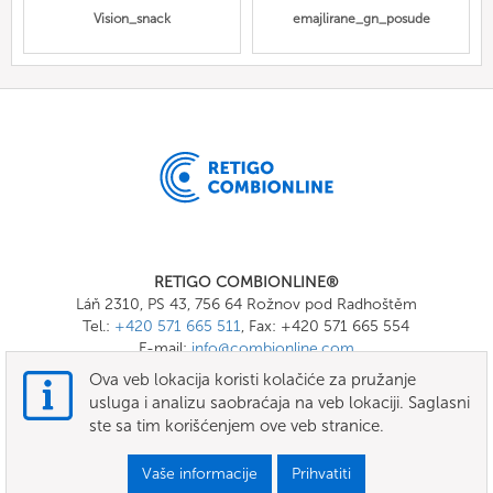
Vision_snack
emajlirane_gn_posude
RETIGO COMBIONLINE®
Láň 2310, PS 43, 756 64 Rožnov pod Radhoštěm
Tel.:
+420 571 665 511
, Fax: +420 571 665 554
E-mail:
info@combionline.com
Ova veb lokacija koristi kolačiće za pružanje
usluga i analizu saobraćaja na veb lokaciji. Saglasni
OnlineMenu
ste sa tim korišćenjem ove veb stranice.
uslovi
Vaše informacije
Prihvatiti