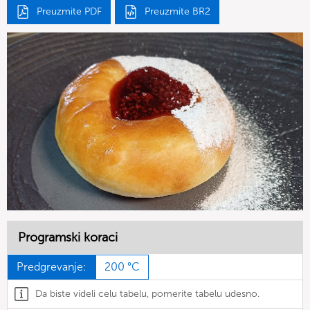
Preuzmite PDF
Preuzmite BR2
Programski koraci
Predgrevanje:
200 °C
Da biste videli celu tabelu, pomerite tabelu udesno.