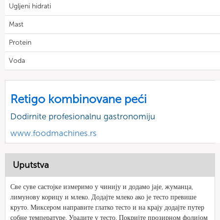
Ugljeni hidrati
Mast
Protein
Voda
Retigo kombinovane peći
Dodirnite profesionalnu gastronomiju
www.foodmachines.rs
Uputstva
Све суве састојке измеримо у чинију и додамо јаје, жуманца,
лимунову корицу и млеко. Додајте млеко ако је тесто превише
круто. Миксером направите глатко тесто и на крају додајте путер
собне температуре. Урадите у тесто. Покријте прозирном фолијом