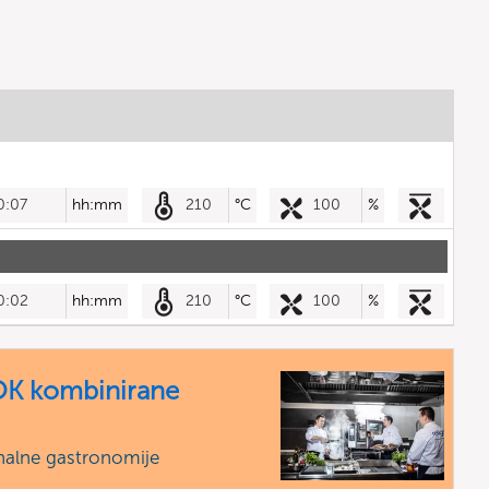
0:07
hh:mm
210
°C
100
%
0:02
hh:mm
210
°C
100
%
K kombinirane
nalne gastronomije