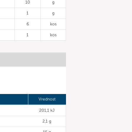
10
g
1
g
6
kos
1
kos
Vrednost
201,1 kJ
2,1 g