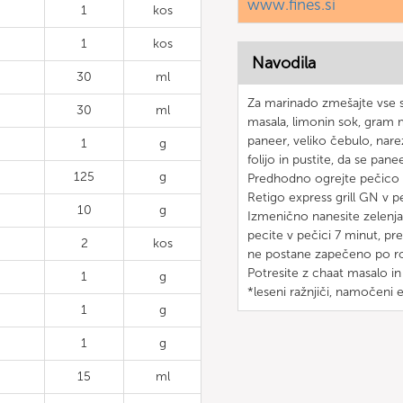
www.fines.si
1
kos
1
kos
Navodila
30
ml
Za marinado zmešajte vse se
30
ml
masala, limonin sok, gram 
paneer, veliko čebulo, narez
1
g
folijo in pustite, da se pane
125
g
Predhodno ogrejte pečico 
Retigo express grill GN v p
10
g
Izmenično nanesite zelenja
pecite v pečici 7 minut, pre
2
kos
ne postane zapečeno po r
Potresite z chaat masalo in
1
g
*leseni ražnjiči, namočeni
1
g
1
g
15
ml