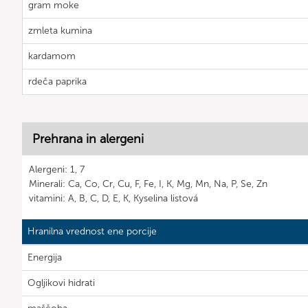
gram moke
zmleta kumina
kardamom
rdeča paprika
Prehrana in alergeni
Alergeni: 1, 7
Minerali: Ca, Co, Cr, Cu, F, Fe, I, K, Mg, Mn, Na, P, Se, Zn
vitamini: A, B, C, D, E, K, Kyselina listová
Hranilna vrednost ene porcije
Energija
Ogljikovi hidrati