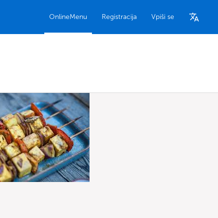
OnlineMenu
Registracija
Vpiši se