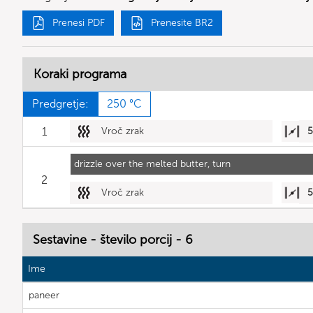
Prenesi PDF
Prenesite BR2
Koraki programa
Predgretje:
250 °C
1
Vroč zrak
drizzle over the melted butter, turn
2
Vroč zrak
Sestavine - število porcij - 6
Ime
paneer