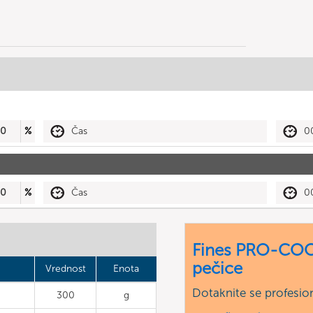
50
%
Čas
0
50
%
Čas
0
Fines PRO-COO
pečice
Vrednost
Enota
Dotaknite se profesio
300
g