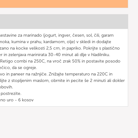
stavine za marinado (jogurt, ingver, česen, sol, čili, garam
moka, kumina v prahu, kardamom, olje) v skledi in dodajte
ano na kocke velikosti 2,5 cm, in papriko. Pokrijte s plastično
er in zelenjava marinirata 30-40 minut ali dlje v hladilniku.
Retigo combi na 250C, na vroč zrak 50% in postavite posodo
ečico, da se ogreje.
vo in paneer na ražnjiče. Znižajte temperaturo na 220C in
lijte z stopljenim maslom, obrnite in pecite še 2 minuti ali dokler
obovih.
 postrezite.
 eno uro - 6 kosov