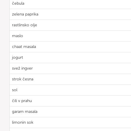
čebula
zelena paprika
rastlinsko olje
maslo
chaat masala
jogurt
svež ingver
strok česna
sol
čili v prahu
garam masala
limonin sok