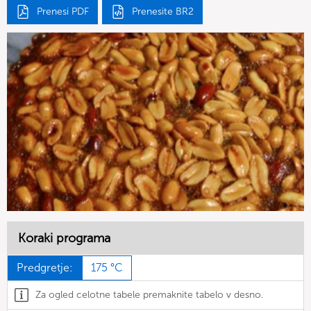
Prenesi PDF
Prenesite BR2
Koraki programa
Predgretje:
175 °C
Za ogled celotne tabele premaknite tabelo v desno.