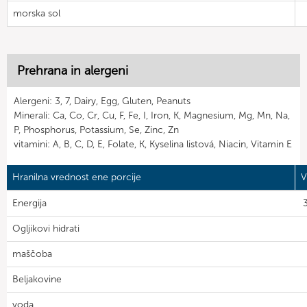
morska sol
Prehrana in alergeni
Alergeni: 3, 7, Dairy, Egg, Gluten, Peanuts
Minerali: Ca, Co, Cr, Cu, F, Fe, I, Iron, K, Magnesium, Mg, Mn, Na,
P, Phosphorus, Potassium, Se, Zinc, Zn
vitamini: A, B, C, D, E, Folate, K, Kyselina listová, Niacin, Vitamin E
Hranilna vrednost ene porcije
V
Energija
Ogljikovi hidrati
maščoba
Beljakovine
voda