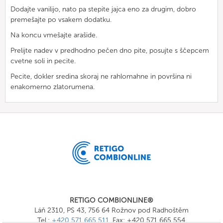
Dodajte vanilijo, nato pa stepite jajca eno za drugim, dobro
premešajte po vsakem dodatku.
Na koncu vmešajte arašide.
Prelijte nadev v predhodno pečen dno pite, posujte s ščepcem
cvetne soli in pecite.
Pecite, dokler sredina skoraj ne rahlomahne in površina ni
enakomerno zlatorumena.
RETIGO COMBIONLINE®
Láň 2310, PS 43, 756 64 Rožnov pod Radhoštěm
Tel.:
+420 571 665 511
, Fax: +420 571 665 554