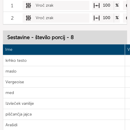
1
Vroč zrak
100
%
2
Vroč zrak
100
%
Sestavine - število porcij - 8
Ime
V
krhko testo
maslo
Vergeoise
med
Izvleček vanilije
piščančja jajca
Arašidi