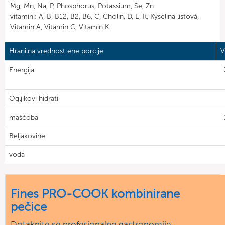
Mg, Mn, Na, P, Phosphorus, Potassium, Se, Zn
vitamini: A, B, B12, B2, B6, C, Cholin, D, E, K, Kyselina listová,
Vitamin A, Vitamin C, Vitamin K
Hranilna vrednost ene porcije
V
Energija
Ogljikovi hidrati
maščoba
Beljakovine
voda
Fines PRO-COOK kombinirane
pečice
Dotaknite se profesionalne gastronomije