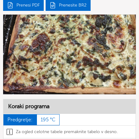
Prenesi PDF
Prenesite BR2
Koraki programa
Predgretje:
195 °C
Za ogled celotne tabele premaknite tabelo v desno.