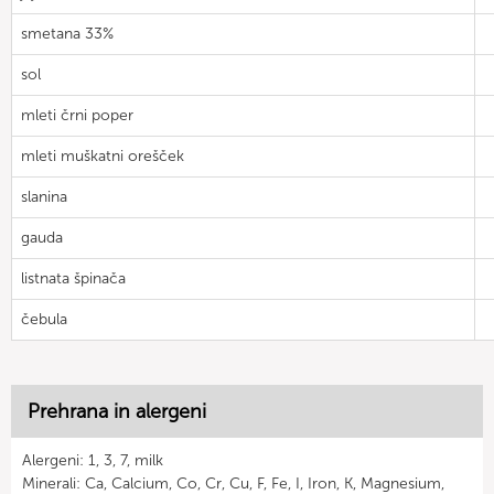
smetana 33%
sol
mleti črni poper
mleti muškatni orešček
slanina
gauda
listnata špinača
čebula
Prehrana in alergeni
Alergeni: 1, 3, 7, milk
Minerali: Ca, Calcium, Co, Cr, Cu, F, Fe, I, Iron, K, Magnesium,