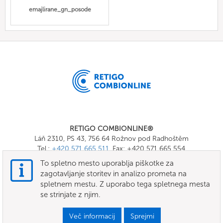
emajlirane_gn_posode
RETIGO COMBIONLINE®
Láň 2310, PS 43, 756 64 Rožnov pod Radhoštěm
Tel.:
+420 571 665 511
, Fax: +420 571 665 554
E-mail:
info@combionline.com
To spletno mesto uporablja piškotke za
zagotavljanje storitev in analizo prometa na
spletnem mestu. Z uporabo tega spletnega mesta
OnlineMenu
se strinjate z njim.
POGOJI
Več informacij
Sprejmi