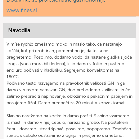
www.fines.si
Navodila
V míse rychlo zmešamo moko in maslo tako, da nastanejo
koščki, kot pri drobtinah, pomembno je, da testa ne
pregnetemo. Posolimo, dodamo vodo, da nastane gladka sijoča
krogla (voda mora biti ledena), ki jo damo v folijo in pustimo
eno uro počivati v hladilniku. Segrejemo konvektomat na
180°C.
Počivano testo razvaljamo na pravokotnik velikosti GN in ga
damo v maslom namazan GN, dno prebodemo z vilicami in če
želimo preprečiti napihovanje, obložimo s pekačnim papirjem in
posujemo fižol. Damo predpeči za 20 minut v konvektomat.
Slanino narežemo na kocke in damo pražiti. Slanino vzamemo
iz masti in damo v njej čebulo, narezano grobo. Na postekleni
čebuli dodamo listnati špinač, posolimo, popopramo. Zmehčan
špinač s čebulo odstranimo z ognja in prelijemo s smetano.