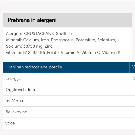
Prehrana in alergeni
Alergeni: CRUSTACEANS, Shellfish
Minerali: Calcium, Iron, Phosphorus, Potassium, Selenium,
Sodium: 38758 mg, Zinc
vitamini: B12, B3, B6, Folate, Vitamin A, Vitamin C, Vitamin K
Hranilna vrednost ene porcije
V
Energija
Ogljikovi hidrati
maščoba
Beljakovine
voda