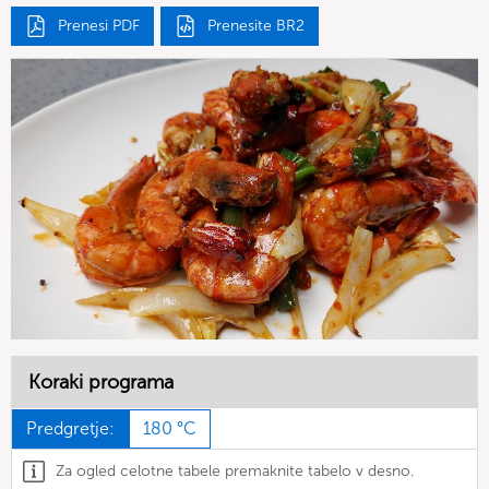
Prenesi PDF
Prenesite BR2
Koraki programa
Predgretje:
180 °C
Za ogled celotne tabele premaknite tabelo v desno.