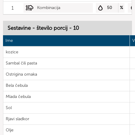
1
Kombinacija
50
%
Sestavine - število porcij - 10
Ime
V
kozice
Sambal čili pasta
Ostrigina omaka
Bela čebula
Mlada čebula
Sol
Rjavi sladkor
Olje