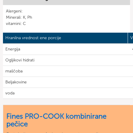
Alergeni:
Minerali: K, Ph
vitamini: C
Hranilna vrednost ene porcije
V
Energija
Ogljikovi hidrati
maščoba
Beljakovine
voda
Fines PRO-COOK kombinirane
pečice