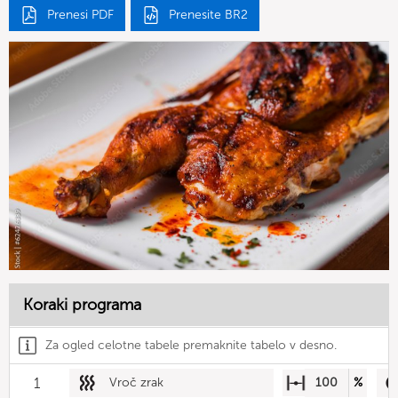
Prenesi PDF
Prenesite BR2
Koraki programa
Za ogled celotne tabele premaknite tabelo v desno.
1
Vroč zrak
100
%