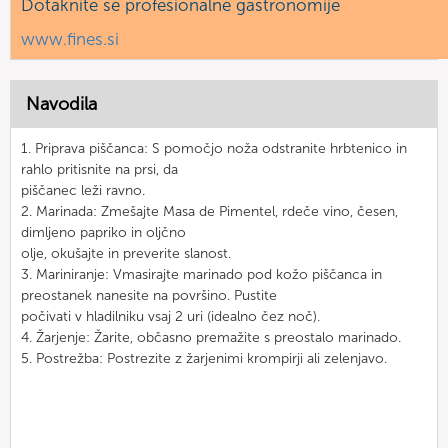
Dotaknite se profesionalne gastronomije
www.fines.si
Navodila
1. Priprava piščanca: S pomočjo noža odstranite hrbtenico in
rahlo pritisnite na prsi, da
piščanec leži ravno.
2. Marinada: Zmešajte Masa de Pimentel, rdeče vino, česen,
dimljeno papriko in oljčno
olje, okušajte in preverite slanost.
3. Mariniranje: Vmasirajte marinado pod kožo piščanca in
preostanek nanesite na površino. Pustite
počivati v hladilniku vsaj 2 uri (idealno čez noč).
4. Žarjenje: Žarite, občasno premažite s preostalo marinado.
5. Postrežba: Postrezite z žarjenimi krompirji ali zelenjavo.