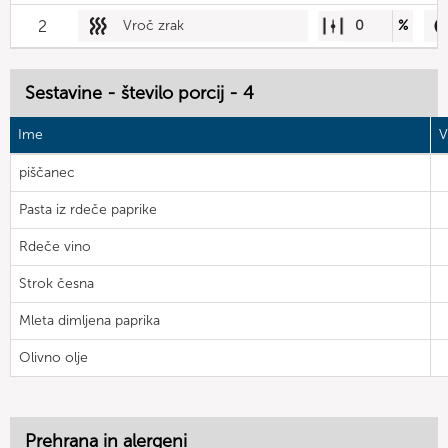
2
Vroč zrak
0
%
Sestavine - število porcij - 4
Ime
V
piščanec
Pasta iz rdeče paprike
Rdeče vino
Strok česna
Mleta dimljena paprika
Olivno olje
Prehrana in alergeni