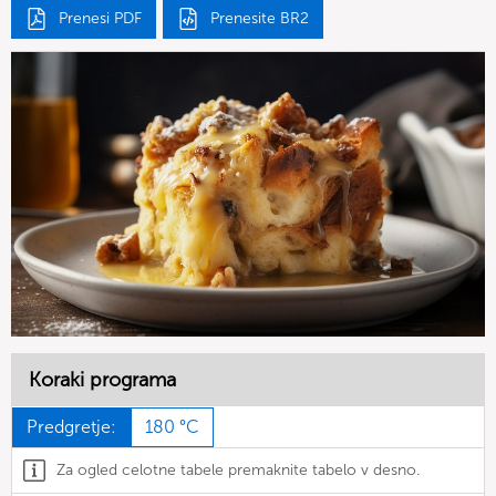
Prenesi PDF
Prenesite BR2
Koraki programa
Predgretje:
180 °C
Za ogled celotne tabele premaknite tabelo v desno.