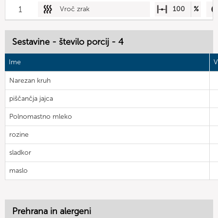
1
Vroč zrak
100
%
Sestavine - število porcij - 4
Ime
V
Narezan kruh
piščančja jajca
Polnomastno mleko
rozine
sladkor
maslo
Prehrana in alergeni