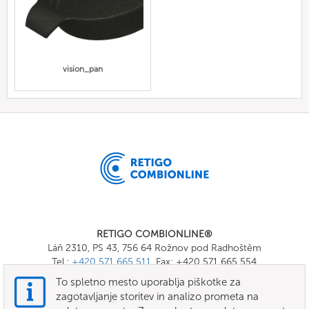
vision_pan
RETIGO COMBIONLINE®
Láň 2310, PS 43, 756 64 Rožnov pod Radhoštěm
Tel.:
+420 571 665 511
, Fax: +420 571 665 554
E-mail:
info@combionline.com
To spletno mesto uporablja piškotke za
zagotavljanje storitev in analizo prometa na