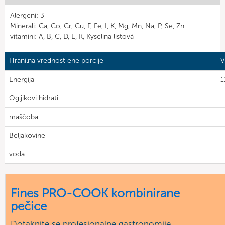
Alergeni: 3
Minerali: Ca, Co, Cr, Cu, F, Fe, I, K, Mg, Mn, Na, P, Se, Zn
vitamini: A, B, C, D, E, K, Kyselina listová
Hranilna vrednost ene porcije
V
Energija
1
Ogljikovi hidrati
maščoba
Beljakovine
voda
Fines PRO-COOK kombinirane
pečice
Dotaknite se profesionalne gastronomije