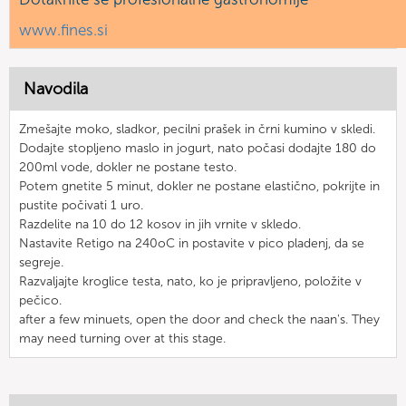
www.fines.si
Navodila
Zmešajte moko, sladkor, pecilni prašek in črni kumino v skledi.
Dodajte stopljeno maslo in jogurt, nato počasi dodajte 180 do
200ml vode, dokler ne postane testo.
Potem gnetite 5 minut, dokler ne postane elastično, pokrijte in
pustite počivati 1 uro.
Razdelite na 10 do 12 kosov in jih vrnite v skledo.
Nastavite Retigo na 240oC in postavite v pico pladenj, da se
segreje.
Razvaljajte kroglice testa, nato, ko je pripravljeno, položite v
pečico.
after a few minuets, open the door and check the naan's. They
may need turning over at this stage.