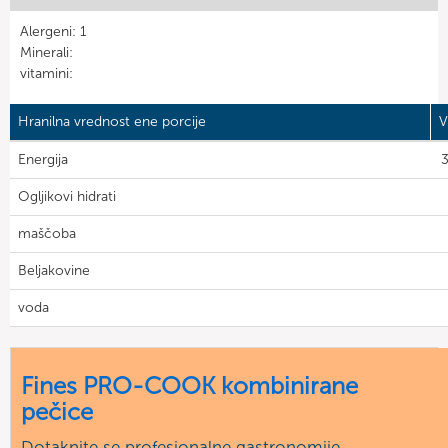
Alergeni: 1
Minerali:
vitamini:
Hranilna vrednost ene porcije
V
Energija
3
Ogljikovi hidrati
maščoba
Beljakovine
voda
Fines PRO-COOK kombinirane
pečice
Dotaknite se profesionalne gastronomije