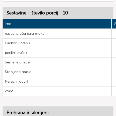
Sestavine - število porcij - 10
Ime
V
navadna pšenična moka
sladkor v prahu
pecilni prašek
Semena črnice
Stopljeno maslo
Naravni jogurt
vodo
Prehrana in alergeni