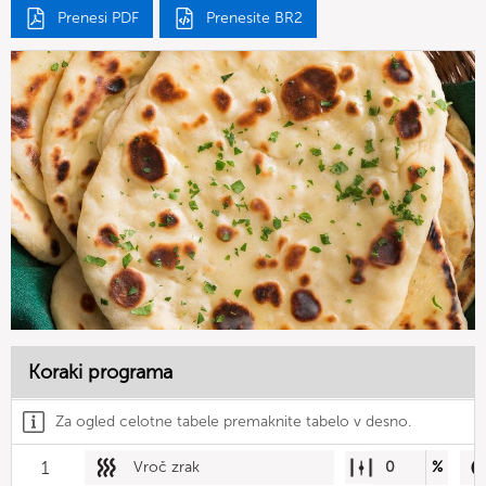
Prenesi PDF
Prenesite BR2
Koraki programa
Za ogled celotne tabele premaknite tabelo v desno.
1
Vroč zrak
0
%