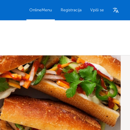
OnlineMenu
Registracija
Vpiši se