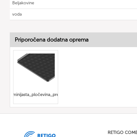
Beljakovine
voda
Priporočena dodatna oprema
ana_aluminijasta_pločevina_prevlečena_teflon
RETIGO COM