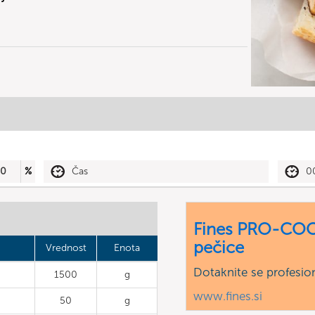
30
%
Čas
0
Fines PRO-COO
pečice
Vrednost
Enota
Dotaknite se profesio
1500
g
www.fines.si
50
g