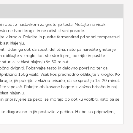
ki robot z nastavkom za gnetenje testa. Mešajte na visoki
esto ne tvori krogle in ne očisti strani posode.
jte v kroglo. Pokrijte in pustite fermentirati pri sobni temperaturi
blast hlajenju.
i. Udari ga dol, da spusti del plina, nato pa naredite gnetenje
 oblikujte v kroglo, kot ste storili prej, pokrijte in pustite
raturi ali v blast hlajenju še 60 minut.
o dvigniti. Pobarvajte testo in delovno površino ter ga
 (približno 150g vsak). Vsak kos predhodno oblikujte v kroglo. Ko
rogle, jih pokrijte z vlažno brisačo, da se sprostijo 15-20 minut.
žite v pekač. Pokrijte oblikovane bagete z vlažno brisačo in naj
last hlajenju.
n pripravljene za peko, se morajo ob dotiku vdolbiti, nato pa se
e diagonalno in jih postavite v pečico. Hlebci so pripravljeni,
.