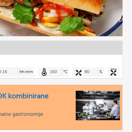
0:16
hh:mm
160
°C
80
%
K kombinirane
nalne gastronomije