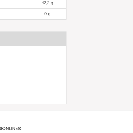
42,2 g
0 g
BIONLINE®