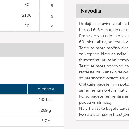
80
g
Navodila
2100
g
Dodajte sestavine v kuhinjs
50
g
hitrosti 6-8 minut, dokler t
Prenesite v skledo in obliku
60 minut ali naj se testira v 
Testo se mora močno dvignit
za krepitev. Nato ga zvijte in
fermentirati pri sobni tempe
Testo se mora ponovno močn
razdelite na 6 enakih delov
so predhodno oblikovani v k
Oblikujte bagete in jih polo
Vrednost
se fermentirajo 45 minut v b
Ko so bagete fermentirane i
1321 kJ
počasi vrniti nazaj.
Na vrhu vsake bagete zarežit
269 g
ko so zlato rjavi in hrustljavi
3,7 g