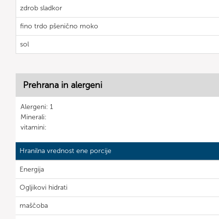
zdrob sladkor
fino trdo pšenično moko
sol
Prehrana in alergeni
Alergeni: 1
Minerali:
vitamini:
Hranilna vrednost ene porcije
Energija
Ogljikovi hidrati
maščoba