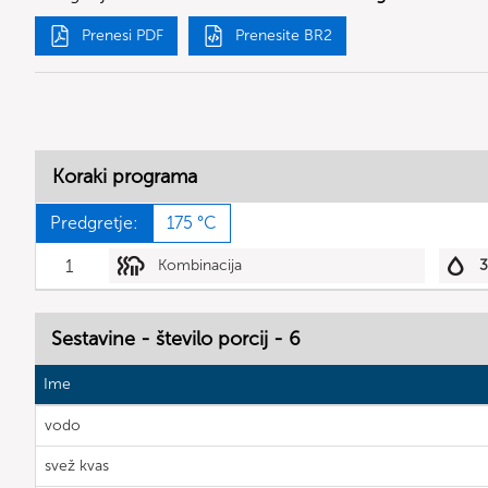
Prenesi PDF
Prenesite BR2
Koraki programa
Predgretje:
175 °C
1
Kombinacija
Sestavine - število porcij - 6
Ime
vodo
svež kvas