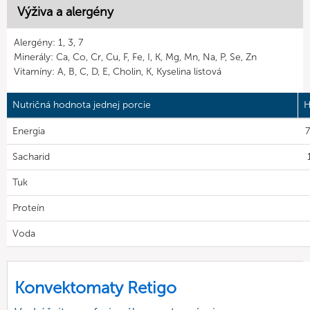
Výživa a alergény
Alergény: 1, 3, 7
Minerály: Ca, Co, Cr, Cu, F, Fe, I, K, Mg, Mn, Na, P, Se, Zn
Vitamíny: A, B, C, D, E, Cholin, K, Kyselina listová
Nutričná hodnota jednej porcie
H
Energia
7
Sacharid
Tuk
Proteín
Voda
Konvektomaty Retigo