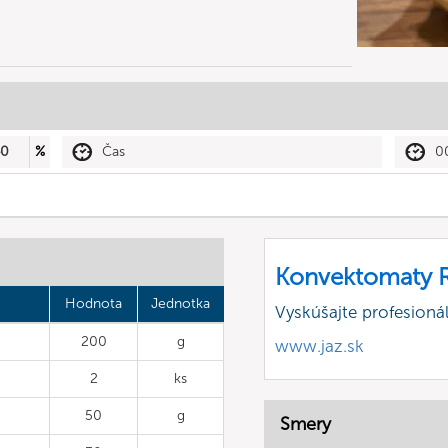
40
%
Čas
0
Konvektomaty R
Hodnota
Jednotka
Vyskúšajte profesion
200
g
www.jaz.sk
2
ks
50
g
Smery