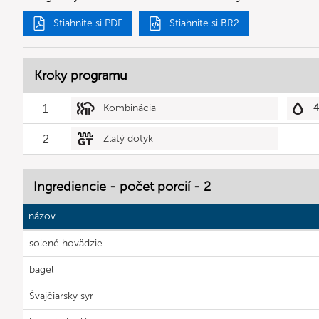
Stiahnite si PDF
Stiahnite si BR2
Kroky programu
1
Kombinácia
2
Zlatý dotyk
Ingrediencie - počet porcií - 2
názov
solené hovädzie
bagel
Švajčiarsky syr