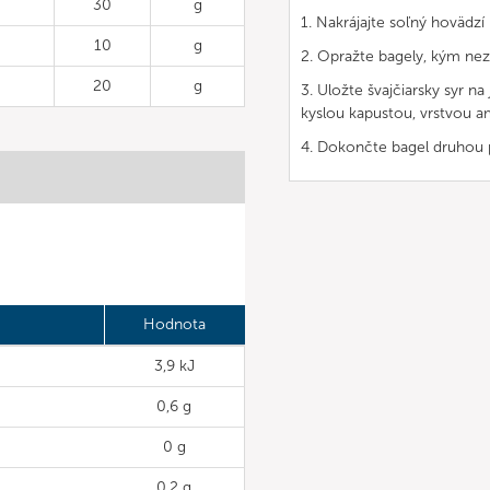
30
g
1. Nakrájajte soľný hovädzí
10
g
2. Opražte bagely, kým nez
20
g
3. Uložte švajčiarsky syr 
kyslou kapustou, vrstvou am
4. Dokončte bagel druhou p
Hodnota
3,9 kJ
0,6 g
0 g
0,2 g