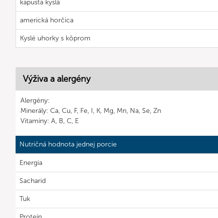
kapusta kyslá
americká horčica
Kyslé uhorky s kôprom
Výživa a alergény
Alergény:
Minerály: Ca, Cu, F, Fe, I, K, Mg, Mn, Na, Se, Zn
Vitamíny: A, B, C, E
Nutričná hodnota jednej porcie
Energia
Sacharid
Tuk
Proteín