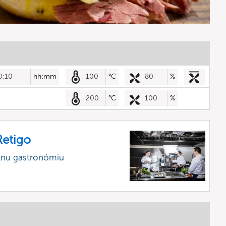
0:10
hh:mm
100
°C
80
%
200
°C
100
%
etigo
álnu gastronómiu