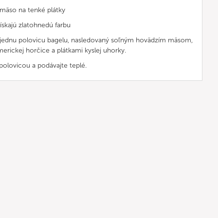
 mäso na tenké plátky
ískajú zlatohnedú farbu
na jednu polovicu bagelu, nasledovaný soľným hovädzím mäsom,
erickej horčice a plátkami kyslej uhorky.
olovicou a podávajte teplé.