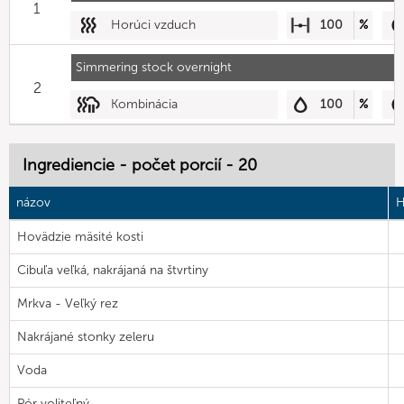
1
Horúci vzduch
100
%
Simmering stock overnight
2
Kombinácia
100
%
Ingrediencie - počet porcií - 20
názov
H
Hovädzie mäsité kosti
Cibuľa veľká, nakrájaná na štvrtiny
Mrkva - Veľký rez
Nakrájané stonky zeleru
Voda
Pór voliteľný