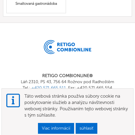
Smaltovaná gastronádoba
RETIGO COMBIONLINE®
Láň 2310, PS 43, 756 64 Rožnov pod Radhoštěm
Tel.:
+420 571 665 511
, Fax: +420 571 665 554
E-mail:
info@combionline.com
Táto webová stránka používa súbory cookie na
poskytovanie služieb a analýzu návštevnosti
webovej stránky. Používaním tejto webovej stránky
OnlineMenu
s tým súhlasíte.
Podmienky
Viac informácií
súhlasiť