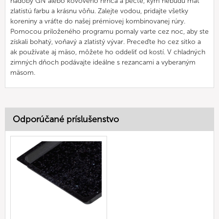
nádoby GN alebo kovového hrnca a pečte, kým nebudú mať
zlatistú farbu a krásnu vôňu. Zalejte vodou, pridajte všetky
koreniny a vráťte do našej prémiovej kombinovanej rúry.
Pomocou priloženého programu pomaly varte cez noc, aby ste
získali bohatý, voňavý a zlatistý vývar. Preceďte ho cez sitko a
ak používate aj mäso, môžete ho oddeliť od kostí. V chladných
zimných dňoch podávajte ideálne s rezancami a vyberaným
mäsom.
Odporúčané príslušenstvo