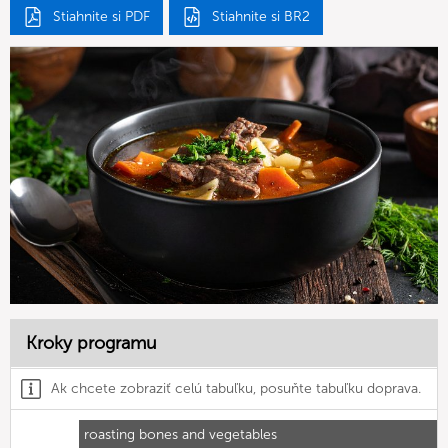
Stiahnite si PDF
Stiahnite si BR2
Kroky programu
Ak chcete zobraziť celú tabuľku, posuňte tabuľku doprava.
roasting bones and vegetables