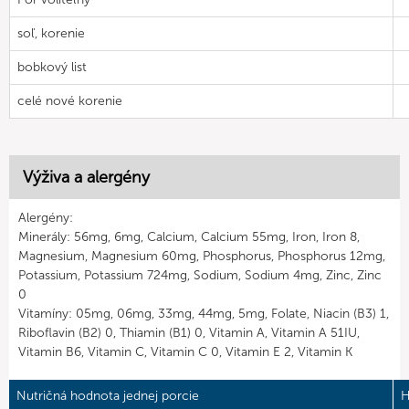
soľ, korenie
bobkový list
celé nové korenie
Výživa a alergény
Alergény:
Minerály: 56mg, 6mg, Calcium, Calcium 55mg, Iron, Iron 8,
Magnesium, Magnesium 60mg, Phosphorus, Phosphorus 12mg,
Potassium, Potassium 724mg, Sodium, Sodium 4mg, Zinc, Zinc
0
Vitamíny: 05mg, 06mg, 33mg, 44mg, 5mg, Folate, Niacin (B3) 1,
Riboflavin (B2) 0, Thiamin (B1) 0, Vitamin A, Vitamin A 51IU,
Vitamin B6, Vitamin C, Vitamin C 0, Vitamin E 2, Vitamin K
Nutričná hodnota jednej porcie
H